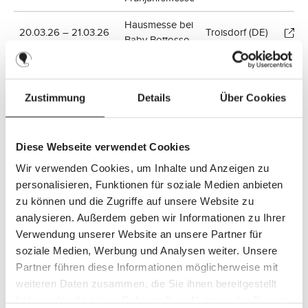
Hausmesse bei
20.03.26 – 21.03.26
Troisdorf (DE)
Baby Bottosso
Outdoor Tage
Waiblingen
21.03.26 – 22.03.26
bei BabyOne
(DE)
Zustimmung
Details
Über Cookies
27.03.26 – 29.03.26
Baby + Kind
Freiburg (DE)
April 2026
Diese Webseite verwendet Cookies
Babini - die
Wir verwenden Cookies, um Inhalte und Anzeigen zu
10.04.26 – 12.04.26
Stuttgart (DE)
Babymesse
personalisieren, Funktionen für soziale Medien anbieten
zu können und die Zugriffe auf unsere Website zu
Baby & Kids
10.04.26 – 12.04.26
Winterthur (CH)
analysieren. Außerdem geben wir Informationen zu Ihrer
Messe
Verwendung unserer Website an unsere Partner für
Sicherheitstage
soziale Medien, Werbung und Analysen weiter. Unsere
17.04.26 – 18.04.26
Rankweil (AT)
bei BabyOne
Partner führen diese Informationen möglicherweise mit
weiteren Daten zusammen, die Sie ihnen bereitgestellt
Outdoor Tage
18.04.26 – 19.04.26
Heilbronn (DE)
haben oder die sie im Rahmen Ihrer Nutzung der Dienste
bei BabyOne