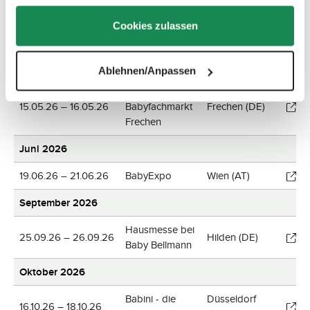
gesammelt haben.
Sicherheitstage
Cookies zulassen
24.04.26 – 25.04.26
Linz (AT)
bei BabyOne
Mai 2026
Ablehnen/Anpassen
Hausmesse bei
15.05.26 – 16.05.26
Babyfachmarkt
Frechen (DE)
Frechen
Juni 2026
19.06.26 – 21.06.26
BabyExpo
Wien (AT)
September 2026
Hausmesse bei
25.09.26 – 26.09.26
Hilden (DE)
Baby Bellmann
Oktober 2026
Babini - die
Düsseldorf
16.10.26 – 18.10.26