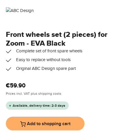
Front wheels set (2 pieces) for
Zoom - EVA Black
Complete set of front spare wheels
Easy to replace without tools
Original ABC Design spare part
Regular price:
€59.90
Prices incl. VAT plus shipping costs
Available, delivery time: 2-3 days
Add to shopping cart