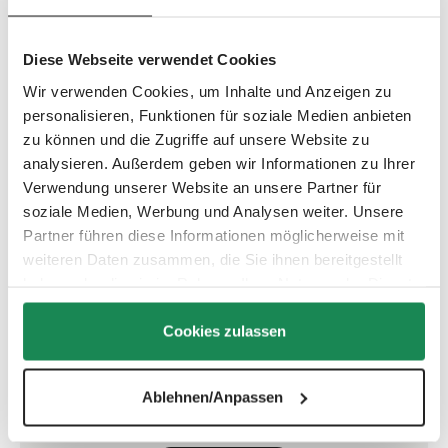
Front spare wheels (2 pieces) for ABC Design Stroller Zoom -
EVA-wheels Black / BlackComplete set of front wheels. The
compl…
More
Diese Webseite verwendet Cookies
Wir verwenden Cookies, um Inhalte und Anzeigen zu
personalisieren, Funktionen für soziale Medien anbieten
Fits the following models:
zu können und die Zugriffe auf unsere Website zu
Zoom – Collection(s): 2020, 2021, 2023, 2024
analysieren. Außerdem geben wir Informationen zu Ihrer
Verwendung unserer Website an unsere Partner für
soziale Medien, Werbung und Analysen weiter. Unsere
Partner führen diese Informationen möglicherweise mit
Quick check: Does this spare part fit?
weiteren Daten zusammen, die Sie ihnen bereitgestellt
haben oder die sie im Rahmen Ihrer Nutzung der Dienste
Use the serial number search to check within seconds
gesammelt haben.
if this spare part is compatible with your product.
Cookies zulassen
Ablehnen/Anpassen
Where can I find the serial number?