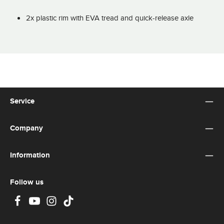
2x plastic rim with EVA tread and quick-release axle
Service
Company
Information
Follow us