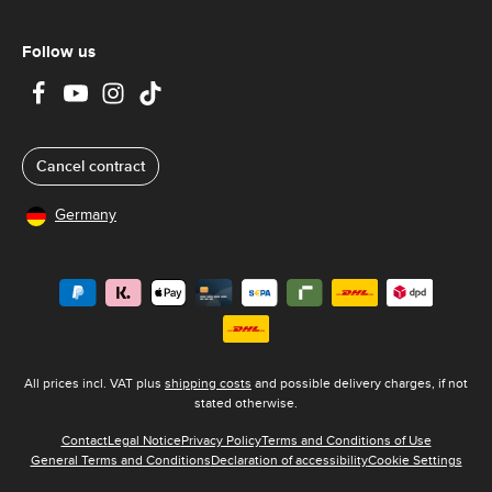
2
-
3
d
Follow us
a
y
s
Cancel contract
Germany
All prices incl. VAT plus
shipping costs
and possible delivery charges, if not
stated otherwise.
Contact
Legal Notice
Privacy Policy
Terms and Conditions of Use
General Terms and Conditions
Declaration of accessibility
Cookie Settings