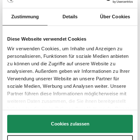
Rear spare wheel for ABC Design Zoom 2 / Zoom / Salsa 4
strollers – EVA wheel, black / white wallComplete airless rear
repla…
More
Zustimmung
Details
Über Cookies
Fits the following models:
Diese Webseite verwendet Cookies
Salsa 4 – Collection(s): 2020, 2021, 2022, 2023
Wir verwenden Cookies, um Inhalte und Anzeigen zu
Salsa 4 race-cloud – Collection(s): 2020
personalisieren, Funktionen für soziale Medien anbieten
Zoom – Collection(s): 2020, 2021, 2022, 2023, 2024,
zu können und die Zugriffe auf unsere Website zu
2025
analysieren. Außerdem geben wir Informationen zu Ihrer
Verwendung unserer Website an unsere Partner für
Zoom 2 – Collection(s): 2025, 2026
soziale Medien, Werbung und Analysen weiter. Unsere
Partner führen diese Informationen möglicherweise mit
weiteren Daten zusammen, die Sie ihnen bereitgestellt
haben oder die sie im Rahmen Ihrer Nutzung der Dienste
Quick check: Does this spare part fit?
gesammelt haben.
Cookies zulassen
Use the serial number search to check within seconds
if this spare part is compatible with your product.