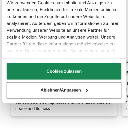
Wir verwenden Cookies, um Inhalte und Anzeigen zu
personalisieren, Funktionen für soziale Medien anbieten
zu können und die Zugriffe auf unsere Website zu
analysieren. Außerdem geben wir Informationen zu Ihrer
Verwendung unserer Website an unsere Partner für
soziale Medien, Werbung und Analysen weiter. Unsere
Partner führen diese Informationen möglicherweise mit
Discover the top features
weiteren Daten zusammen, die Sie ihnen bereitgestellt
haben oder die sie im Rahmen Ihrer Nutzung der Dienste
gesammelt haben.
Cookies zulassen
33 liters cleverly used
With a volume of 33 liters, the Bellinzona offers
plenty of space for clothes, travel essentials and
Ablehnen/Anpassen
more. Whether for city trips or weekend getaways -
the compact size impresses with its smart division of
space and tidiness.