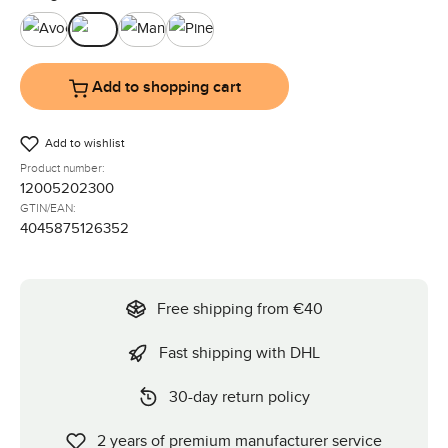
Avocado
Ink
Mango
Pine
Add to shopping cart
Add to wishlist
Product number:
12005202300
GTIN/EAN:
4045875126352
Free shipping from €40
Fast shipping with DHL
30-day return policy
2 years of premium manufacturer service