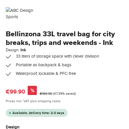
Bellinzona 33L travel bag for city
breaks, trips and weekends - Ink
Design:
Ink
33 liters of storage space with clever division
Portable as backpack & bags
Waterproof, lockable & PFC-free
Sale price:
%
€99.90
Regular price:
€189.90
(47.39% saved)
Prices incl. VAT plus shipping costs
Available, delivery time: 2-3 days
Select
Design