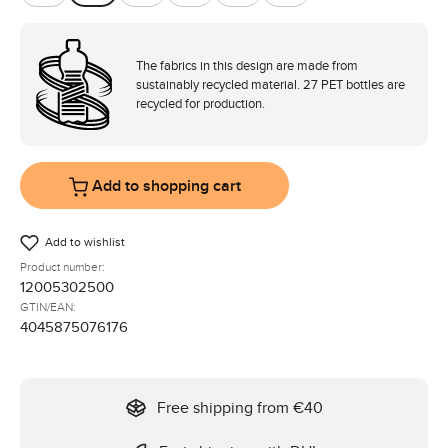
Almond
Avocado
Camel
Coal
Nature
Pine
The fabrics in this design are made from
sustainably recycled material. 27 PET bottles are
recycled for production.
Add to shopping cart
Add to wishlist
Product number:
12005302500
GTIN/EAN:
4045875076176
Free shipping from €40