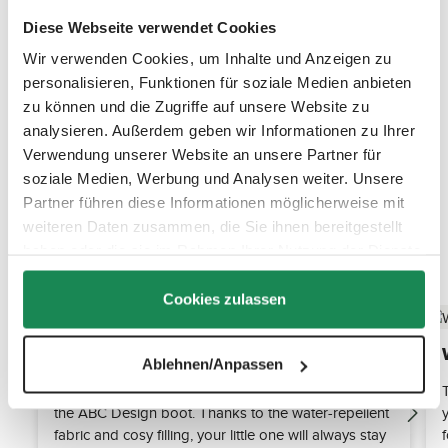
Diese Webseite verwendet Cookies
Wir verwenden Cookies, um Inhalte und Anzeigen zu
personalisieren, Funktionen für soziale Medien anbieten
zu können und die Zugriffe auf unsere Website zu
analysieren. Außerdem geben wir Informationen zu Ihrer
Verwendung unserer Website an unsere Partner für
soziale Medien, Werbung und Analysen weiter. Unsere
Partner führen diese Informationen möglicherweise mit
weiteren Daten zusammen, die Sie ihnen bereitgestellt
haben oder die sie im Rahmen Ihrer Nutzung der Dienste
Discover the top features
gesammelt haben.
Cookies zulassen
Universal wind and weather protection
Ablehnen/Anpassen
Protect your child from the cold, wind and rain with
the ABC Design boot. Thanks to the water-repellent
fabric and cosy filling, your little one will always stay