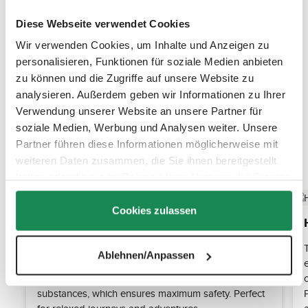
Diese Webseite verwendet Cookies
Wir verwenden Cookies, um Inhalte und Anzeigen zu
personalisieren, Funktionen für soziale Medien anbieten
zu können und die Zugriffe auf unsere Website zu
analysieren. Außerdem geben wir Informationen zu Ihrer
Verwendung unserer Website an unsere Partner für
soziale Medien, Werbung und Analysen weiter. Unsere
Partner führen diese Informationen möglicherweise mit
Discover the top features
weiteren Daten zusammen, die Sie ihnen bereitgestellt
haben oder die sie im Rahmen Ihrer Nutzung der Dienste
gesammelt haben.
Cookies zulassen
Maximum comfort with CozyCloud®
The CozyCloud® seat insert offers your child
Ablehnen/Anpassen
maximum comfort thanks to its ultra-soft, ergonomic
padding. It is allergy-friendly and tested for harmful
substances, which ensures maximum safety. Perfect