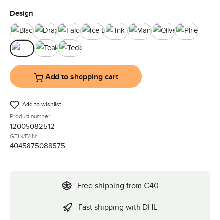
Select
Design
Black
Dragon
Falcon
Ice Blue
Ink
Mango
Olive
Pine
Tea
Teak
Teddy
Add to shopping cart
Add to wishlist
Product number:
12005082512
GTIN/EAN:
4045875088575
Free shipping from €40
Fast shipping with DHL