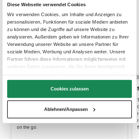
Diese Webseite verwendet Cookies
Wir verwenden Cookies, um Inhalte und Anzeigen zu
personalisieren, Funktionen für soziale Medien anbieten
zu können und die Zugriffe auf unsere Website zu
analysieren. Außerdem geben wir Informationen zu Ihrer
Verwendung unserer Website an unsere Partner für
soziale Medien, Werbung und Analysen weiter. Unsere
Discover the top features
Partner führen diese Informationen möglicherweise mit
weiteren Daten zusammen, die Sie ihnen bereitgestellt
haben oder die sie im Rahmen Ihrer Nutzung der Dienste
gesammelt haben.
60 liters for everything that counts
Cookies zulassen
The spacious main compartment offers 60 liters of
storage space for clothing, equipment or travel gear.
Ablehnen/Anpassen
The sturdy design means the bag stays open when
packed - ideal for quickly packing and unpacking
on the go.
f