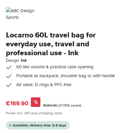
Locarno 60L travel bag for
everyday use, travel and
professional use - Ink
Design:
Ink
60 liter volume & practical case opening
Portable as backpack, shoulder bag or with handle
Air valve, D-rings & PFC-free
Sale price:
%
€169.90
Regular price:
€269.90
(37.05% saved)
Prices incl. VAT plus shipping costs
Available, delivery time: 2-3 days