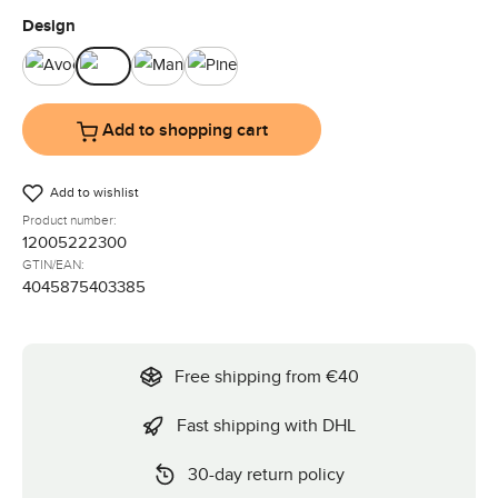
Select
Design
Avocado
Ink
Mango
Pine
Add to shopping cart
Add to wishlist
Product number:
12005222300
GTIN/EAN:
4045875403385
Free shipping from €40
Fast shipping with DHL
30-day return policy