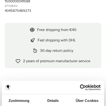
1500000041588
GTIN/EAN:
4045875489273
Free shipping from €40
Fast shipping with DHL
30-day return policy
2 years of premium manufacturer service
Description
Wheel set for Kiddie Ride On 2 footboardTwo spare wheels
for the buggy board. Both wheels should always be replaced
at the s…
More
Zustimmung
Details
Über Cookies