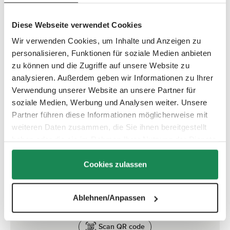
Diese Webseite verwendet Cookies
Fits the following models:
Board Kiddie Ride On 2 – Collection(s): 2020, 2021, 2022,
Wir verwenden Cookies, um Inhalte und Anzeigen zu
2023, 2024, 2025, 2026
personalisieren, Funktionen für soziale Medien anbieten
Kiddie Ride On 2 – Collection(s): 2023
zu können und die Zugriffe auf unsere Website zu
analysieren. Außerdem geben wir Informationen zu Ihrer
Verwendung unserer Website an unsere Partner für
soziale Medien, Werbung und Analysen weiter. Unsere
Partner führen diese Informationen möglicherweise mit
Quick check: Does this spare part fit?
weiteren Daten zusammen, die Sie ihnen bereitgestellt
haben oder die sie im Rahmen Ihrer Nutzung der Dienste
Use the serial number search to check within seconds
if this spare part is compatible with your product.
gesammelt haben.
Cookies zulassen
Ablehnen/Anpassen
Where can I find the serial number?
Scan QR code