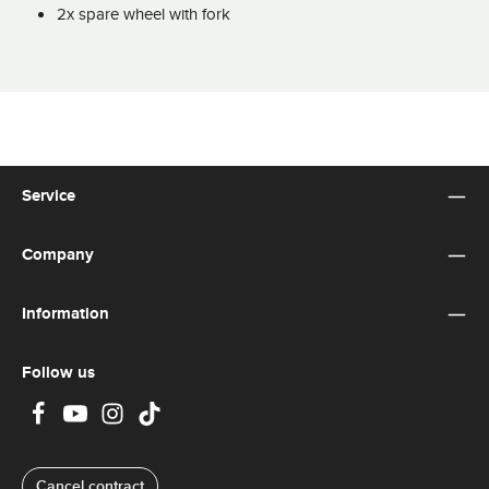
2x spare wheel with fork
Service
Company
Information
Follow us
Cancel contract