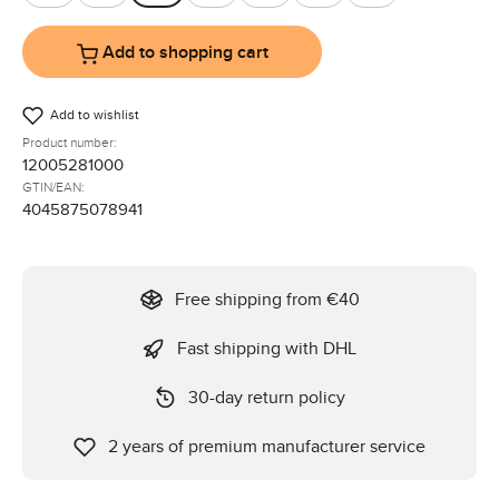
Almond
Avocado
Black
Camel
Falcon
Nature
Pine
Add to shopping cart
Add to wishlist
Product number:
12005281000
GTIN/EAN:
4045875078941
Free shipping from €40
Fast shipping with DHL
30-day return policy
2 years of premium manufacturer service