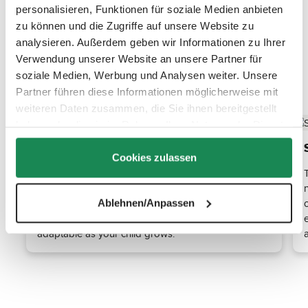
personalisieren, Funktionen für soziale Medien anbieten
zu können und die Zugriffe auf unsere Website zu
analysieren. Außerdem geben wir Informationen zu Ihrer
Verwendung unserer Website an unsere Partner für
soziale Medien, Werbung und Analysen weiter. Unsere
Discover the top features
Partner führen diese Informationen möglicherweise mit
weiteren Daten zusammen, die Sie ihnen bereitgestellt
haben oder die sie im Rahmen Ihrer Nutzung der Dienste
gesammelt haben.
Fits all pushchairs & sport strollers
Cookies zulassen
No matter which Stroller or sport stroller you
choose, the ABC Design footmuff with ideal comfort
length can be universally combined with all models.
Ablehnen/Anpassen
Belt slots at different heights make it adjustable and
adaptable as your child grows.