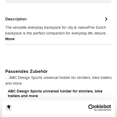
Description
The versatile everyday backpack for city & natureThe Zurich
backpack is the perfect companion for everyday life, leisure…
More
Skip product gallery
Passendes Zubehör
ABC Design Sports universal holder for strollers, bike
trailers and more
Regular price:
€29.90
A
v
a
i
l