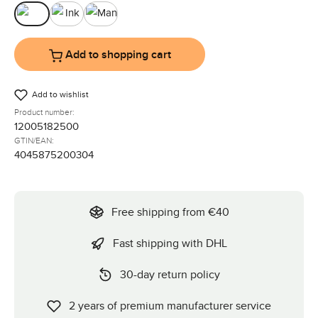
Avocado
Ink
Mango
Add to shopping cart
Add to wishlist
Product number:
12005182500
GTIN/EAN:
4045875200304
Free shipping from €40
Fast shipping with DHL
30-day return policy
2 years of premium manufacturer service