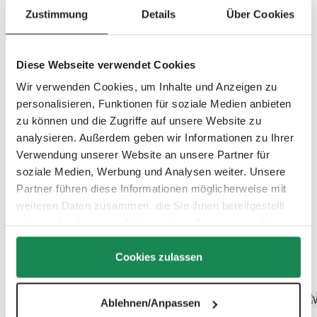
a
Zustimmung
Details
Über Cookies
b
l
e
,
d
e
Diese Webseite verwendet Cookies
l
i
v
Wir verwenden Cookies, um Inhalte und Anzeigen zu
e
r
personalisieren, Funktionen für soziale Medien anbieten
y
t
zu können und die Zugriffe auf unsere Website zu
i
m
analysieren. Außerdem geben wir Informationen zu Ihrer
e
:
Verwendung unserer Website an unsere Partner für
2
-
soziale Medien, Werbung und Analysen weiter. Unsere
3
d
Partner führen diese Informationen möglicherweise mit
a
y
weiteren Daten zusammen, die Sie ihnen bereitgestellt
s
haben oder die sie im Rahmen Ihrer Nutzung der Dienste
gesammelt haben.
Cookies zulassen
Discover the top features
Ablehnen/Anpassen