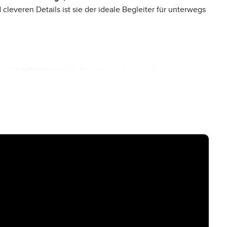
 cleveren Details ist sie der ideale Begleiter für unterwegs
sind mit
Netztrennwänden
getrennt, die sich per
chen oder kleine Reiseutensilien. In der anderen
utzen – ideal für Socken, Unterwäsche oder
ntegrierte Sicherheitslasche
abschließen lässt – perfekt für
ente – ideal für unterwegs. An jeder Seite findest Du
vier
t – zum Beispiel für das Fixieren einer Isofixmatte.