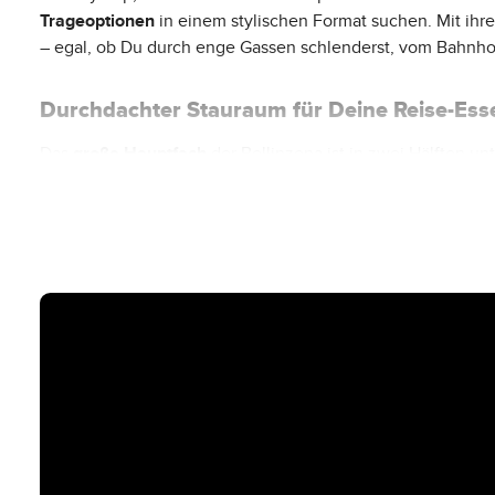
Trageoptionen
in einem stylischen Format suchen. Mit ihr
– egal, ob Du durch enge Gassen schlenderst, vom Bahnhof 
Durchdachter Stauraum für Deine Reise-Esse
Das
große Hauptfach
der Bellinzona ist in zwei Hälften un
Reißverschluss öffnen lassen. In einer Hälfte befindet sich
Taschenhälfte lässt sich die Netzabdeckung komplett per 
Reisedokumente.
Der Zugang zum Hauptfach erfolgt über einen
wasserdicht
Reisen mit Zug, Flugzeug oder Bus.
Außentaschen & Befestigungsmöglichkeiten 
Zwei
Außentaschen mit wasserdichten Reißverschlüsse
robuste Schlaufen
, an denen Du
Karabiner, Seile oder S