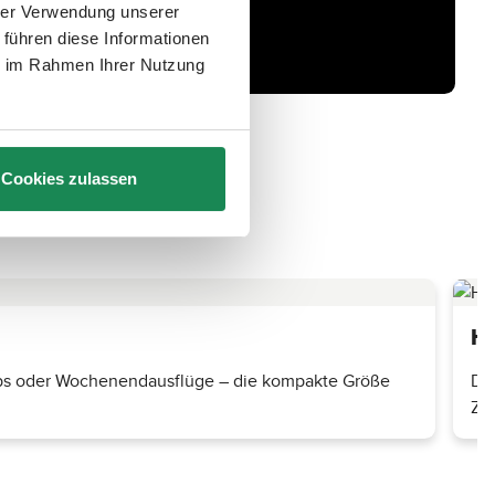
hrer Verwendung unserer
 führen diese Informationen
ie im Rahmen Ihrer Nutzung
Cookies zulassen
Ha
trips oder Wochenendausflüge – die kompakte Größe
Das
Zw