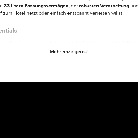
en
33 Litern Fassungsvermögen,
der
robusten Verarbeitung
und
zum Hotel hetzt oder einfach entspannt verreisen willst.
ntials
terteilt, wie man es von klassischen Koffern kennt. Beide Seiten 
 zusätzlich eine
kleine Netztasche
mit Reißverschluss für Wertsa
Mehr anzeigen
Reißverschluss aufklappen und als
praktische Zwischentasche
n
en Reißverschluss
, der sich mit einem
Kofferschloss über die i
inklusive
n
bieten schnellen Zugriff auf Geldbeutel, Handy oder Reisedokum
panngurte
befestigen kannst. Damit hast Du zusätzliche Flexibilitä