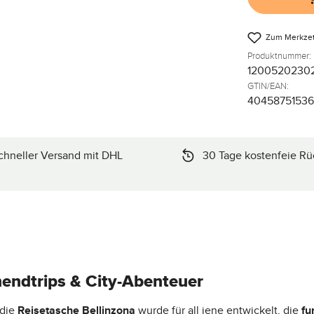
Zum Merkzet
Produktnummer:
1200520230
GTIN/EAN:
4045875153
chneller Versand mit DHL
30 Tage kostenfeie Rü
endtrips & City-Abenteuer
 die
Reisetasche Bellinzona
wurde für all jene entwickelt, die
fu