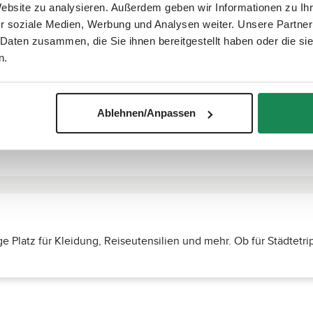
uchst Du nur eins: Bellinzona packen – los geht’s!
Website zu analysieren. Außerdem geben wir Informationen zu I
r soziale Medien, Werbung und Analysen weiter. Unsere Partner
 Daten zusammen, die Sie ihnen bereitgestellt haben oder die s
n.
Ablehnen/Anpassen
ge Platz für Kleidung, Reiseutensilien und mehr. Ob für Städte