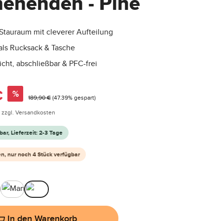
enenden - Pine
 Stauraum mit cleverer Aufteilung
als Rucksack & Tasche
cht, abschließbar & PFC-frei
:
€
%
Regulärer Preis:
189,90 €
(47.39% gespart)
. zzgl. Versandkosten
bar, Lieferzeit: 2-3 Tage
en, nur noch 4 Stück verfügbar
hlen
Mango
Pine
In den Warenkorb