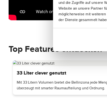
flexible Trageoptionen
schätzen. Für den nächsten Trip bra
und die Zugriffe auf unsere 
Website an unsere Partner fü
möglicherweise mit weiteren
der Dienste gesammelt habe
Top Features entdecken
33 Liter clever genutzt
Mit 33 Litern Volumen bietet die Bellinzona jede Men
überzeugt mit smarter Raumaufteilung und Ordnung.