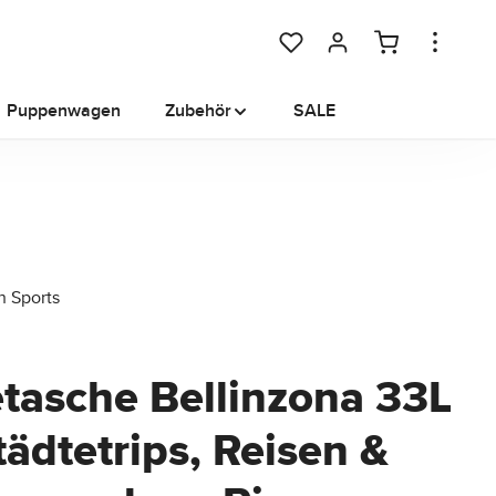
Du hast 0 Produkte auf dem M
Puppenwagen
Zubehör
SALE
etasche Bellinzona 33L
tädtetrips, Reisen &