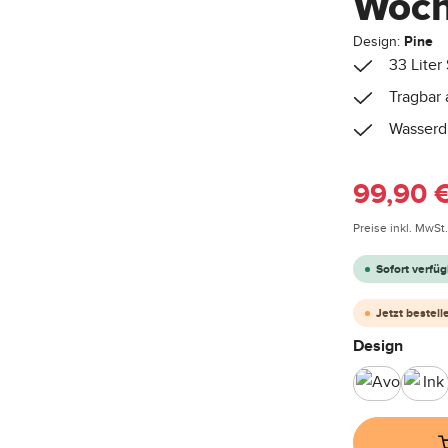
Woch
Design:
Pine
33 Liter
Tragbar 
Wasserdi
Verkaufspreis
99,90 
Preise inkl. MwSt
Sofort verfüg
Jetzt bestell
auswä
Design
Avocado
Ink