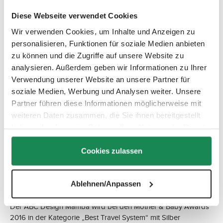
aller Welt durch und erreicht bei den Mother & Baby Awards
Diese Webseite verwendet Cookies
2015 die Top 3.
Wir verwenden Cookies, um Inhalte und Anzeigen zu
personalisieren, Funktionen für soziale Medien anbieten
2015
zu können und die Zugriffe auf unsere Website zu
analysieren. Außerdem geben wir Informationen zu Ihrer
Verwendung unserer Website an unsere Partner für
soziale Medien, Werbung und Analysen weiter. Unsere
Partner führen diese Informationen möglicherweise mit
ABC Design erweitert seine Kollektion um das Modell Salsa.
weiteren Daten zusammen, die Sie ihnen bereitgestellt
Sowohl als Dreiradwagen als auch mit vier wendigen Rädern,
haben oder die sie im Rahmen Ihrer Nutzung der Dienste
steht Salsa für einzigartige Mobilität gepaart mit einem
gesammelt haben.
unverkennbaren urbanen Charakter.
Cookies zulassen
Zoom, Cobra und Takeoff gewinnen bei den Lovedbyparents
Awards 2015 insgesamt 6 Awards, darunter Auszeichnungen
in Gold, Silber und Bronze.
Ablehnen/Anpassen
Der ABC Design Mamba wird bei den Mother & Baby Awards
2016 in der Kategorie „Best Travel System“ mit Silber