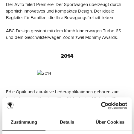
Der Avito feiert Premiere. Der Sportwagen überzeugt durch
sportlich innovatives und kompaktes Design. Der ideale
Begleiter für Familien, die Ihre Bewegungsfreiheit lieben.
ABC Design gewinnt mit dem Kombikinderwagen Turbo 6S
und dem Geschwisterwagen Zoom zwei Mommy Awards.
2014
Edle Optik und attraktive Lederapplikationen gehören zum
Look der neuen Sonderedition Style. Turbo 4S, Turbo 6S,
Viper 4S und Zoom sind in dem neuen eleganten Design
erhältlich.
Zustimmung
Details
Über Cookies
Geschwisterwagen Zoom setzt sich beim Lovedbyparents
Award in zwei Kategorien gegenüber rund 100 Marken aus