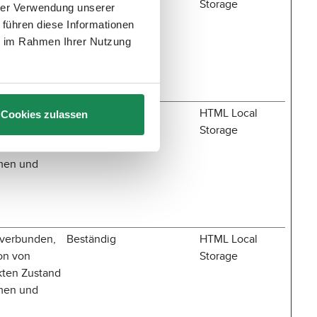
on von
Storage
hrer Verwendung unserer
kten Zustand
 führen diese Informationen
emen und
ie im Rahmen Ihrer Nutzung
 verbunden,
Beständig
HTML Local
Cookies zulassen
on von
Storage
kten Zustand
emen und
 verbunden,
Beständig
HTML Local
on von
Storage
kten Zustand
emen und