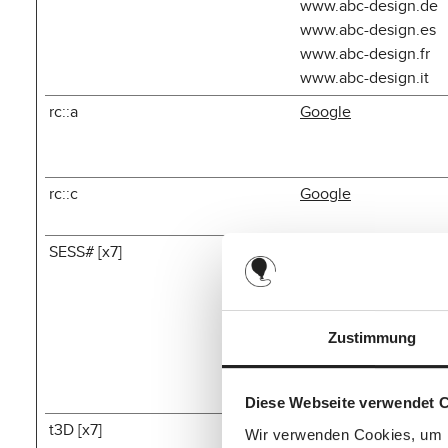
www.abc-design.de
www.abc-design.es
www.abc-design.fr
www.abc-design.it
rc::a
Google
rc::c
Google
SESS# [x7]
ch.abc-design.de
pl.abc-design.de
www.abc-design.co.
www.abc-design.de
Zustimmung
www.abc-design.es
www.abc-design.fr
www.abc-design.it
Diese Webseite verwendet 
t3D [x7]
ch.abc-design.de
Wir verwenden Cookies, um I