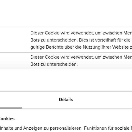
Dieser Cookie wird verwendet, um zwischen Me
Bots zu unterscheiden. Dies ist vorteilhaft für di
gültige Berichte über die Nutzung Ihrer Website z
Dieser Cookie wird verwendet, um zwischen Me
Bots zu unterscheiden.
Behält die Zustände des Benutzers bei allen Sei
bei.
uk
Details
Cookies
Dieses Cookie ist mit einem Bündel von Cookies
nhalte und Anzeigen zu personalisieren, Funktionen für soziale