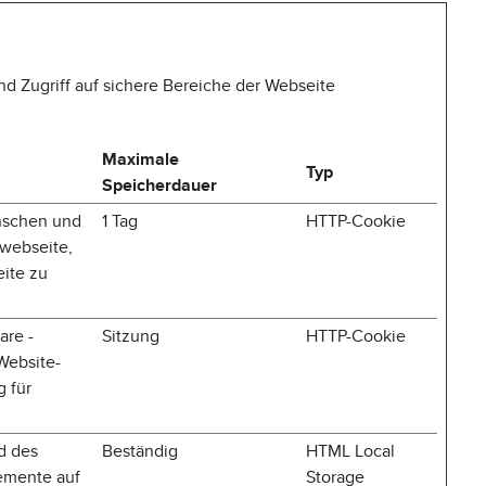
d Zugriff auf sichere Bereiche der Webseite
Maximale
Typ
Speicherdauer
nschen und
1 Tag
HTTP-Cookie
 webseite,
eite zu
are -
Sitzung
HTTP-Cookie
 Website-
g für
d des
Beständig
HTML Local
emente auf
Storage