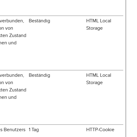
 verbunden,
Beständig
HTML Local
on von
Storage
kten Zustand
emen und
 verbunden,
Beständig
HTML Local
on von
Storage
kten Zustand
emen und
es Benutzers
1 Tag
HTTP-Cookie