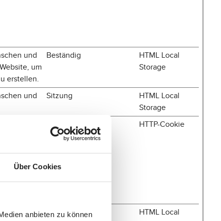
nschen und
Beständig
HTML Local
e Website, um
Storage
u erstellen.
nschen und
Sitzung
HTML Local
Storage
tenanfragen
Sitzung
HTTP-Cookie
Über Cookies
 verbunden,
Beständig
HTML Local
 Medien anbieten zu können