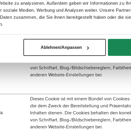
die dem Zweck der Bereitstellung und Präsentati
Website zu analysieren. Außerdem geben wir Informationen zu I
uk
Inhalten dienen. Die Cookies behalten den korre
r soziale Medien, Werbung und Analysen weiter. Unsere Partner
von Schriftart, Blog-/Bildschiebereglern, Farbth
 Daten zusammen, die Sie ihnen bereitgestellt haben oder die s
anderen Website-Einstellungen bei.
n.
Dieses Cookie ist mit einem Bündel von Cookies
Ablehnen/Anpassen
die dem Zweck der Bereitstellung und Präsentati
uk
Inhalten dienen. Die Cookies behalten den korre
von Schriftart, Blog-/Bildschiebereglern, Farbth
anderen Website-Einstellungen bei.
Dieses Cookie ist mit einem Bündel von Cookies
die dem Zweck der Bereitstellung und Präsentati
uk
Inhalten dienen. Die Cookies behalten den korre
von Schriftart, Blog-/Bildschiebereglern, Farbth
anderen Website-Einstellungen bei.