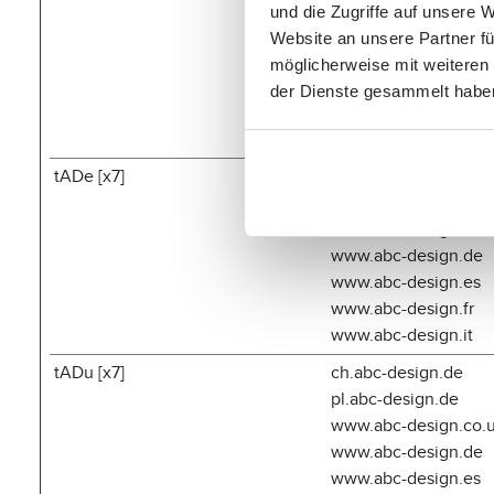
pl.abc-design.de
und die Zugriffe auf unsere 
www.abc-design.co.
Website an unsere Partner fü
www.abc-design.de
möglicherweise mit weiteren
www.abc-design.es
der Dienste gesammelt habe
www.abc-design.fr
www.abc-design.it
tADe [x7]
ch.abc-design.de
pl.abc-design.de
www.abc-design.co.
www.abc-design.de
www.abc-design.es
www.abc-design.fr
www.abc-design.it
tADu [x7]
ch.abc-design.de
pl.abc-design.de
www.abc-design.co.
www.abc-design.de
www.abc-design.es