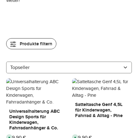
Wetter!
Produkte filtern
Satteltasche Genf 4,5L
für Kinderwagen,
Universalhalterung ABC
Fahrrad & Alltag - Pine
Design Sports für
Kinderwagen,
Fahrradanhänger & Co.
Regulärer Preis:
29,90 €
Regulärer Preis:
59,90 €
S
S