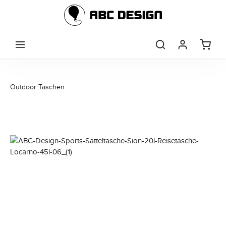
Zum Hauptinhalt springen
Outdoor Taschen