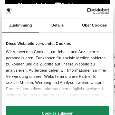
Zustimmung
Details
Über Cookies
Top Features entdecken
Diese Webseite verwendet Cookies
Wir verwenden Cookies, um Inhalte und Anzeigen zu
personalisieren, Funktionen für soziale Medien anbieten
zu können und die Zugriffe auf unsere Website zu
45 Liter für alles, was zählt
analysieren. Außerdem geben wir Informationen zu Ihrer
Das großzügige Hauptfach bietet 45 Liter Stauraum
Verwendung unserer Website an unsere Partner für
für Kleidung, Ausrüstung oder Reiseutensilien. Durch
soziale Medien, Werbung und Analysen weiter. Unsere
das stabile Design bleibt die Tasche beim Packen
Partner führen diese Informationen möglicherweise mit
offen stehen – ideal zum schnellen Ein- und
s
weiteren Daten zusammen, die Sie ihnen bereitgestellt
Ausräumen unterwegs.
haben oder die sie im Rahmen Ihrer Nutzung der Dienste
gesammelt haben.
Cookies zulassen