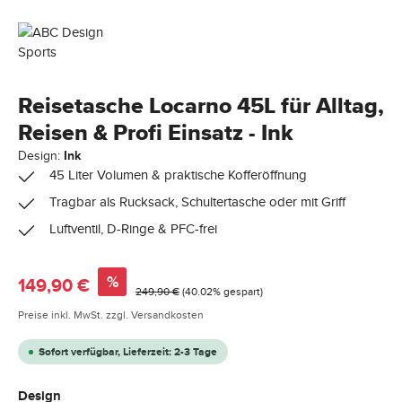
Reisetasche Locarno 45L für Alltag,
Reisen & Profi Einsatz - Ink
Design:
Ink
45 Liter Volumen & praktische Kofferöffnung
Tragbar als Rucksack, Schultertasche oder mit Griff
Luftventil, D-Ringe & PFC-frei
Verkaufspreis:
%
149,90 €
Regulärer Preis:
249,90 €
(40.02% gespart)
Preise inkl. MwSt. zzgl. Versandkosten
Sofort verfügbar, Lieferzeit: 2-3 Tage
auswählen
Design