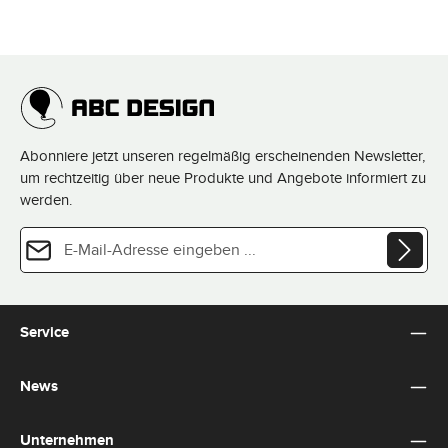
Abonniere jetzt unseren regelmäßig erscheinenden Newsletter,
um rechtzeitig über neue Produkte und Angebote informiert zu
werden.
E-Mail-Adresse*
Datenschutz
Diese Seite ist durch reCAPTCHA geschützt und es gelten die
Datenschutzrichtlinie
und
Die mit einem Stern (*) markierten Felder sind Pflichtfelder.
Nutzungsbedingungen
.
Ich habe die
Datenschutzbestimmungen
zur Kenntnis
Service
genommen und die
AGB
gelesen und bin mit ihnen
einverstanden.
*
News
Unternehmen