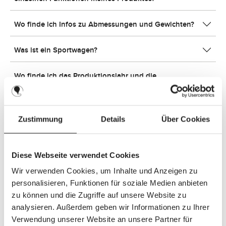
Wo finde ich Infos zu Abmessungen und Gewichten?
Was ist ein Sportwagen?
Wo finde ich das Produktionsjahr und die
Seriennummer?
Welches Zubehör ist für mein ABC Design Produkt
Zustimmung
Details
Über Cookies
erhältlich?
Welches Faltmaß hat mein Kinderwagen und wie
Diese Webseite verwendet Cookies
klappe ich ihn zusammen?
Wir verwenden Cookies, um Inhalte und Anzeigen zu
personalisieren, Funktionen für soziale Medien anbieten
Wie reinige und pflege ich meinen Kinderwagen am
zu können und die Zugriffe auf unsere Website zu
besten?
analysieren. Außerdem geben wir Informationen zu Ihrer
Verwendung unserer Website an unsere Partner für
Welche ABC Design Kinderwagen kann ich von Geburt