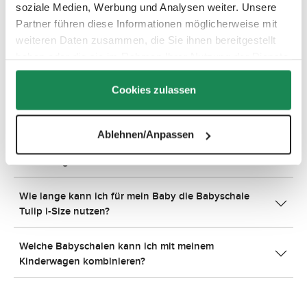
soziale Medien, Werbung und Analysen weiter. Unsere
an nutzen?
Partner führen diese Informationen möglicherweise mit
weiteren Daten zusammen, die Sie ihnen bereitgestellt
Kann ich den Zoom für Zwillinge und Geschwister
haben oder die sie im Rahmen Ihrer Nutzung der Dienste
nutzen?
gesammelt haben.
Cookies zulassen
Welchen Luftdruck sollten die Lufträder von ABC
Design haben?
Ablehnen/Anpassen
Welche Schlauchgröße haben die Lufträder meines
Kinderwagens?
Wie lange kann ich für mein Baby die Babyschale
Tulip i-Size nutzen?
Welche Babyschalen kann ich mit meinem
Kinderwagen kombinieren?