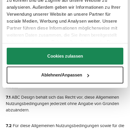
zu können und die Zugriffe auf unsere Website zu
Inhalte" zur Nutzung bereit. ABC Design macht sich diese
analysieren. Außerdem geben wir Informationen zu Ihrer
erreichbaren Seiten Dritter aber nicht zu Eigen und ist für deren
Verwendung unserer Website an unsere Partner für
Inhalte nicht verantwortlich.
soziale Medien, Werbung und Analysen weiter. Unsere
Partner führen diese Informationen möglicherweise mit
6. Datenschutz
weiteren Daten zusammen, die Sie ihnen bereitgestellt
Die Erhebung, Verarbeitung und Nutzung von
haben oder die sie im Rahmen Ihrer Nutzung der Dienste
personenbezogenen Daten erfolgt nach Maßgabe der
gesammelt haben.
gesetzlichen Bestimmungen zum Datenschutz. Die Einzelheiten
Cookies zulassen
entnehmen Sie bitte den Datenschutzhinweisen von ABC
Design.
Ablehnen/Anpassen
7. Änderung der Nutzungsbedingungen, anwendbares
Recht
7.1
ABC Design behält sich das Recht vor, diese Allgemeinen
Nutzungsbedingungen jederzeit ohne Angabe von Gründen
abzuändern.
7.2
Für diese Allgemeinen Nutzungsbedingungen sowie für die