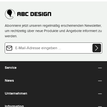
Abonniere jetzt unseren regelmäßig erscheinenden Newsletter,
um rechtzeitig über neue Produkte und Angebote informiert zu
werden.
E-Mail-Adresse*
Datenschutz
Diese Seite ist durch reCAPTCHA geschützt und es gelten die
Datenschutzrichtlinie
und
Die mit einem Stern (*) markierten Felder sind Pflichtfelder.
Nutzungsbedingungen
.
Ich habe die
Datenschutzbestimmungen
zur Kenntnis
Service
genommen und die
AGB
gelesen und bin mit ihnen
einverstanden.
*
News
Unternehmen
Information