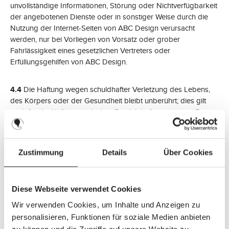
unvollständige Informationen, Störung oder Nichtverfügbarkeit
der angebotenen Dienste oder in sonstiger Weise durch die
Nutzung der Internet-Seiten von ABC Design verursacht
werden, nur bei Vorliegen von Vorsatz oder grober
Fahrlässigkeit eines gesetzlichen Vertreters oder
Erfüllungsgehilfen von ABC Design.
4.4
Die Haftung wegen schuldhafter Verletzung des Lebens,
des Körpers oder der Gesundheit bleibt unberührt; dies gilt
auch für die Haftung nach dem Produkthaftungsgesetz. Bei
Übernahme einer Garantie haftet ABC Design nach Maßgabe
der Garantieerklärung und der gesetzlichen Vorschriften.
Zustimmung
Details
Über Cookies
5. Verweise und Links
ABC Design ist für die Inhalte auf den eigenen Internet-Seiten
Diese Webseite verwendet Cookies
nach den allgemeinen Gesetzen verantwortlich. Von diesen
eigenen Inhalten sind Querverweise ("Links") auf die von
Wir verwenden Cookies, um Inhalte und Anzeigen zu
anderen Anbietern bereitgehaltenen Inhalte zu unterscheiden.
personalisieren, Funktionen für soziale Medien anbieten
Durch den Querverweis hält ABC Design insoweit "fremde