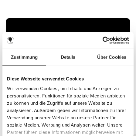
f
o
r
t
v
e
r
f
ü
g
b
a
r
,
L
i
Zustimmung
Details
Über Cookies
e
f
e
r
z
e
Diese Webseite verwendet Cookies
i
t
Wir verwenden Cookies, um Inhalte und Anzeigen zu
:
2
personalisieren, Funktionen für soziale Medien anbieten
-
3
zu können und die Zugriffe auf unsere Website zu
T
a
analysieren. Außerdem geben wir Informationen zu Ihrer
g
e
Verwendung unserer Website an unsere Partner für
Top Features entdecken
soziale Medien, Werbung und Analysen weiter. Unsere
Partner führen diese Informationen möglicherweise mit