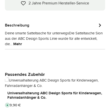
2 Jahre Premium Hersteller-Service
Beschreibung
Deine smarte Satteltasche für unterwegsDie Satteltasche Sion
aus der ABC Design Sports Linie wurde für alle entwickelt,
die…
Mehr
Produktgalerie überspringen
Passendes Zubehör
Universalhalterung ABC Design Sports für Kinderwagen,
Fahrradanhänger & Co.
Regulärer Preis:
29,90 €
S
o