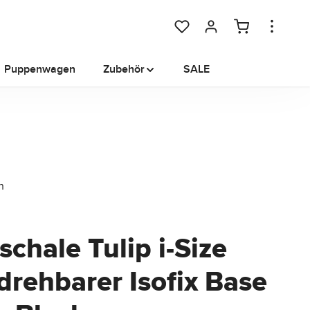
Du hast 0 Produkte auf dem M
Puppenwagen
Zubehör
SALE
chale Tulip i-Size
 drehbarer Isofix Base