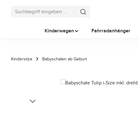
 Hauptinhalt springen
Zur Suche springen
Zur Hauptnavigation springen
Kinderwagen
Fahrradanhänger
Kindersitze
Babyschalen ab Geburt
Bildergalerie überspringen