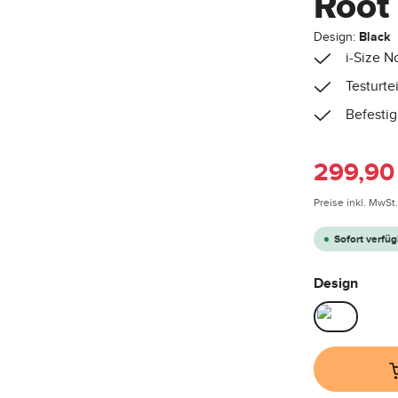
Root 
Design:
Black
i-Size N
Testurte
Befestig
Verkaufspreis
299,90
Preise inkl. MwSt
Sofort verfüg
auswä
Design
Black