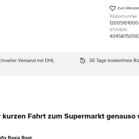
Zum Merkzet
Produktnummer:
12005101000
GTIN/EAN:
4045875059
chneller Versand mit DHL
30 Tage kostenfreie R
er kurzen Fahrt zum Supermarkt genauso w
ofix Basis Root.