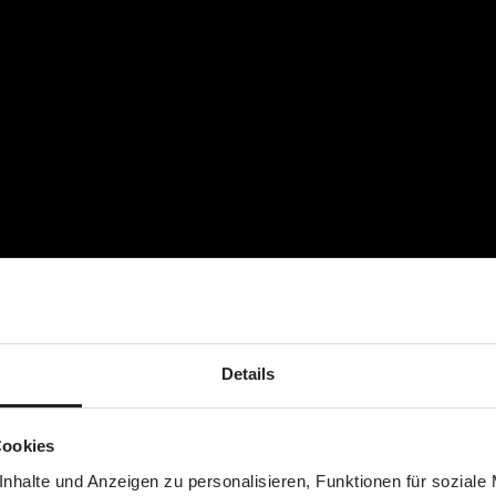
e Schale auf das Kinderwagen-Gestell von ABC-Design zu setzen,
derwagen ohne Dein Kind zu wecken.
on Geburt an sicher und komfortabel unterwegs – egal, ob im A
yschale zusätzlichen Schutz, da sie entgegen der Fahrtrichtung 
Details
Cookies
nhalte und Anzeigen zu personalisieren, Funktionen für soziale