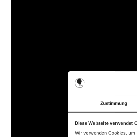
Mit einem Gewicht von nur 3,95 kg und der Möglichkeit, di
nach der Ankunft am Ziel einfach zwischen Auto und Kin
Mit der Tulip Babyschale von ABC-Design ist Dein Kind v
Design Kinderwagen. Und als Reboarder bietet die Tulip Bab
Kräfte besser abfängt.
Zustimmung
Diese Webseite verwendet 
Wir verwenden Cookies, um I