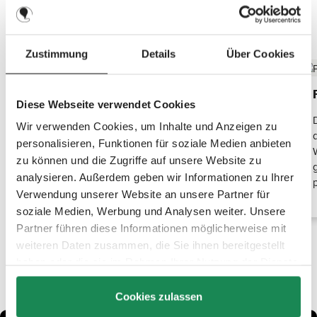
t
v
e
Top Features entdecken
r
f
ü
Zustimmung
Details
Über Cookies
g
b
a
r
,
Extra große Liegefläche für viel Komfort
L
Diese Webseite verwendet Cookies
i
e
Die Babywanne mit überdurchschnittlich großer
f
Wir verwenden Cookies, um Inhalte und Anzeigen zu
e
Liegefläche schenkt Deinem Baby vom ersten Tag
r
personalisieren, Funktionen für soziale Medien anbieten
an und bis zum Ende der Babywannen-Zeit
z
e
zu können und die Zugriffe auf unsere Website zu
maximalen Komfort und Platz. Geborgenheit und
i
t
analysieren. Außerdem geben wir Informationen zu Ihrer
Raum für die Kleinsten, aber auch für agile oder
:
2
Verwendung unserer Website an unsere Partner für
großgewachsene Babys.
-
3
soziale Medien, Werbung und Analysen weiter. Unsere
T
a
Partner führen diese Informationen möglicherweise mit
g
e
weiteren Daten zusammen, die Sie ihnen bereitgestellt
haben oder die sie im Rahmen Ihrer Nutzung der Dienste
gesammelt haben.
Cookies zulassen