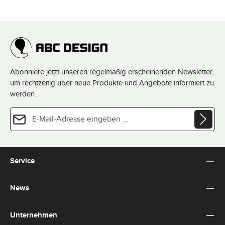
Abonniere jetzt unseren regelmäßig erscheinenden Newsletter,
um rechtzeitig über neue Produkte und Angebote informiert zu
werden.
E-Mail-Adresse*
Datenschutz
Diese Seite ist durch reCAPTCHA geschützt und es gelten die
Datenschutzrichtlinie
und
Die mit einem Stern (*) markierten Felder sind Pflichtfelder.
Nutzungsbedingungen
.
Ich habe die
Datenschutzbestimmungen
zur Kenntnis
Service
genommen und die
AGB
gelesen und bin mit ihnen
einverstanden.
*
News
Unternehmen