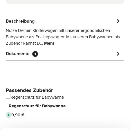
Beschreibung
Nutze Deinen Kinderwagen mit unserer ergonomischen
Babywanne als Erstlingswagen. Mit unseren Babywannen als
Zubehör kannst D…
Mehr
Dokumente
1
Produktgalerie überspringen
Passendes Zubehör
Regenschutz für Babywanne
Regulärer Preis:
29,90 €
S
o
f
o
r