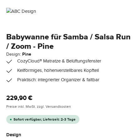
Babywanne für Samba / Salsa Run
/ Zoom - Pine
Design:
Pine
CozyCloud® Matratze & Belüftungsfenster
Keilförmiges, höhenverstellbares Kopfteil
Praktisch: integrierter Organizer & faltbar
Regulärer Preis:
229,90 €
Preise inkl. MwSt. zzgl. Versandkosten
Sofort verfügbar, Lieferzeit: 2-3 Tage
auswählen
Design