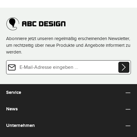
Abonniere jetzt unseren regelmäßig erscheinenden Newsletter,
um rechtzeitig über neue Produkte und Angebote informiert zu
werden.
E-Mail-Adresse*
Datenschutz
Diese Seite ist durch reCAPTCHA geschützt und es gelten die
Datenschutzrichtlinie
und
Die mit einem Stern (*) markierten Felder sind Pflichtfelder.
Nutzungsbedingungen
.
Ich habe die
Datenschutzbestimmungen
zur Kenntnis
Service
genommen und die
AGB
gelesen und bin mit ihnen
einverstanden.
*
News
Unternehmen