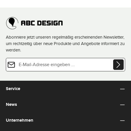
Abonniere jetzt unseren regelmäßig erscheinenden Newsletter,
um rechtzeitig über neue Produkte und Angebote informiert zu
werden.
E-Mail-Adresse*
Datenschutz
Diese Seite ist durch reCAPTCHA geschützt und es gelten die
Datenschutzrichtlinie
und
Die mit einem Stern (*) markierten Felder sind Pflichtfelder.
Nutzungsbedingungen
.
Ich habe die
Datenschutzbestimmungen
zur Kenntnis
Service
genommen und die
AGB
gelesen und bin mit ihnen
einverstanden.
*
News
Unternehmen