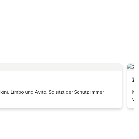
Zu
ini, Limbo und Avito. So sitzt der Schutz immer
Mi
Wet