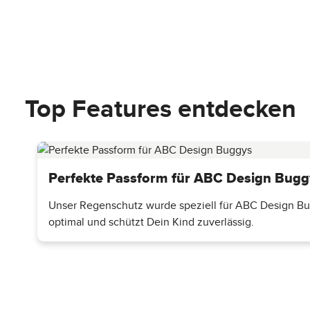
Passend für folgende Modelle:
Avus
Avus 2
Top Features entdecken
Avus Air
Avus 2 Air
Avito
Okini
Ping
Perfekte Passform für ABC Design Bugg
Ping Two
Ping 2
Unser Regenschutz wurde speziell für ABC Design Bugg
Ping 2 Trekking
optimal und schützt Dein Kind zuverlässig.
Ping 3 Travel
Ping 3 Trekking
Limbo