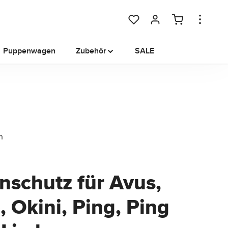
Du hast 0 Produkte auf dem M
Puppenwagen
Zubehör
SALE
nschutz für Avus,
, Okini, Ping, Ping