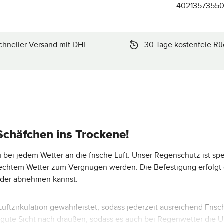
4021357355
chneller Versand mit DHL
30 Tage kostenfeie Rü
Schäfchen ins Trockene!
i jedem Wetter an die frische Luft. Unser Regenschutz ist spez
echtem Wetter zum Vergnügen werden. Die Befestigung erfolgt g
eder abnehmen kannst.
uftzirkulation gewährleistet, sodass jederzeit ausreichend Fris
 gute Sicht nach draußen, sodass es auch bei Regenwetter di