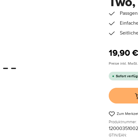
Two,
Passgen
Einfache
Seitlich
Regulärer Pre
19,90 
Preise inkl. MwSt
Sofort verfüg
Zum Merkzet
Produktnummer:
1200035100
GTIN/EAN: