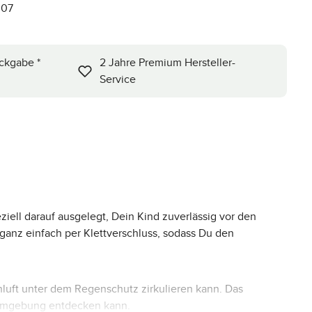
007
ckgabe *
2 Jahre Premium Hersteller-
Service
iell darauf ausgelegt, Dein Kind zuverlässig vor den
anz einfach per Klettverschluss, sodass Du den
chluft unter dem Regenschutz zirkulieren kann. Das
e Umgebung entdecken kann.