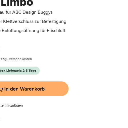
 Limbo
au für ABC Design Buggys
r Klettverschluss zur Befestigung
e Belüftungsöffnung für Frischluft
is:
€
. zzgl. Versandkosten
bar, Lieferzeit: 2-3 Tage
In den Warenkorb
tel hinzufügen
2