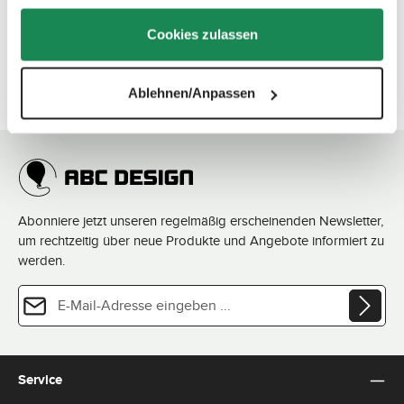
gesammelt haben.
Cookies zulassen
Ablehnen/Anpassen
Abonniere jetzt unseren regelmäßig erscheinenden Newsletter,
um rechtzeitig über neue Produkte und Angebote informiert zu
werden.
E-Mail-Adresse*
Datenschutz
Diese Seite ist durch reCAPTCHA geschützt und es gelten die
Datenschutzrichtlinie
und
Die mit einem Stern (*) markierten Felder sind Pflichtfelder.
Nutzungsbedingungen
.
Ich habe die
Datenschutzbestimmungen
zur Kenntnis
Service
genommen und die
AGB
gelesen und bin mit ihnen