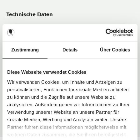
Technische Daten
Abmessungen:
19,5 x 8,5 x 5,5 cm (L x B x H)
Gewicht:
0,3 kg
Zustimmung
Details
Über Cookies
Materialien & Pflege
Material:
Kunststoff
Diese Webseite verwendet Cookies
Pflegehinweis:
Mit feuchtem Tuch abwischen
Wir verwenden Cookies, um Inhalte und Anzeigen zu
personalisieren, Funktionen für soziale Medien anbieten
Lieferumfang
zu können und die Zugriffe auf unsere Website zu
analysieren. Außerdem geben wir Informationen zu Ihrer
Verwendung unserer Website an unsere Partner für
Adapter (rechts und links) für Babyschalen
soziale Medien, Werbung und Analysen weiter. Unsere
Partner führen diese Informationen möglicherweise mit
weiteren Daten zusammen, die Sie ihnen bereitgestellt