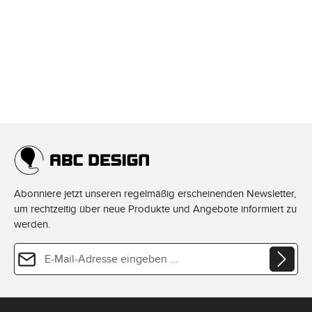
Abonniere jetzt unseren regelmäßig erscheinenden Newsletter,
um rechtzeitig über neue Produkte und Angebote informiert zu
werden.
E-Mail-Adresse*
Datenschutz
Diese Seite ist durch reCAPTCHA geschützt und es gelten die
Datenschutzrichtlinie
und
Die mit einem Stern (*) markierten Felder sind Pflichtfelder.
Nutzungsbedingungen
.
Ich habe die
Datenschutzbestimmungen
zur Kenntnis