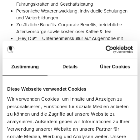
Führungskräften und Geschäftsleitung
Persönliche Weiterentwicklung: Individuelle Schulungen
und Weiterbildungen
Zusätzliche Benefits: Corporate Benefits, betriebliche
Altersvorsorge sowie kostenloser Kaffee & Tee
„Hey, Du!“ – Unternehmenskultur auf Augenhöhe mit
offener Kommunikation
Zustimmung
Details
Über Cookies
Wir freuen uns auf Deine aussagekräftige Bewerbung unter
Angabe Deiner Gehaltsvorstellungen und Deines
frühestmöglichen Eintrittstermins über unser
Diese Webseite verwendet Cookies
Bewerbungsformular.
Wir verwenden Cookies, um Inhalte und Anzeigen zu
personalisieren, Funktionen für soziale Medien anbieten
zu können und die Zugriffe auf unsere Website zu
Jetzt bewerben
analysieren. Außerdem geben wir Informationen zu Ihrer
Verwendung unserer Website an unsere Partner für
soziale Medien, Werbung und Analysen weiter. Unsere