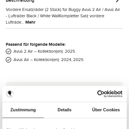
Beschreibung
Vordere Ersatzräder (2 Stück) für Buggy Avus 2 Air / Avus Air
- Lufträder Black / White WallKompletter Satz vordere
Lufträde…
Mehr
Passend für folgende Modelle:
Avus 2 Air – Kollektion(en): 2025
Avus Air – Kollektion(en): 2024, 2025
Schnell checken: Passt das Ersatzteil?
Mit der Seriennummernsuche kannst Du in wenigen
Sekunden prüfen, ob dieses Ersatzteil mit Deinem
Zustimmung
Details
Über Cookies
Produkt kompatibel ist.