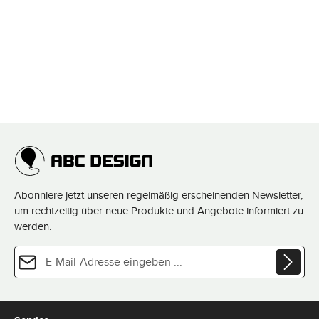
Abonniere jetzt unseren regelmäßig erscheinenden Newsletter,
um rechtzeitig über neue Produkte und Angebote informiert zu
werden.
E-Mail-Adresse*
Datenschutz
Diese Seite ist durch reCAPTCHA geschützt und es gelten die
Datenschutzrichtlinie
und
Die mit einem Stern (*) markierten Felder sind Pflichtfelder.
Nutzungsbedingungen
.
Ich habe die
Datenschutzbestimmungen
zur Kenntnis