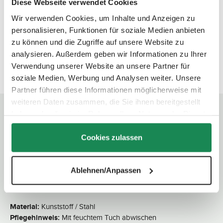
Diese Webseite verwendet Cookies
Wir verwenden Cookies, um Inhalte und Anzeigen zu
Wo finde ich die Seriennummer?
personalisieren, Funktionen für soziale Medien anbieten
zu können und die Zugriffe auf unsere Website zu
QR Code scannen
analysieren. Außerdem geben wir Informationen zu Ihrer
Verwendung unserer Website an unsere Partner für
soziale Medien, Werbung und Analysen weiter. Unsere
Partner führen diese Informationen möglicherweise mit
weiteren Daten zusammen, die Sie ihnen bereitgestellt
haben oder die sie im Rahmen Ihrer Nutzung der Dienste
Technische Daten
gesammelt haben.
Cookies zulassen
Abmessungen:
30,0 x 20,0 x 11,0 cm (L x B x H)
Gewicht:
1,7 kg
Ablehnen/Anpassen
Materialien & Pflege
Material:
Kunststoff / Stahl
Pflegehinweis:
Mit feuchtem Tuch abwischen