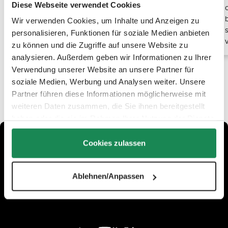
Diese Webseite verwendet Cookies
Utensilien. Kein umständliches Hantieren mehr –
öffne und schließe Deine Tasche mühelos und halte
Wir verwenden Cookies, um Inhalte und Anzeigen zu
alles sicher verstaut. Perfekt für den stressfreien
personalisieren, Funktionen für soziale Medien anbieten
Alltag!
zu können und die Zugriffe auf unsere Website zu
analysieren. Außerdem geben wir Informationen zu Ihrer
Verwendung unserer Website an unsere Partner für
soziale Medien, Werbung und Analysen weiter. Unsere
Partner führen diese Informationen möglicherweise mit
weiteren Daten zusammen, die Sie ihnen bereitgestellt
haben oder die sie im Rahmen Ihrer Nutzung der Dienste
gesammelt haben.
Cookies zulassen
Ablehnen/Anpassen