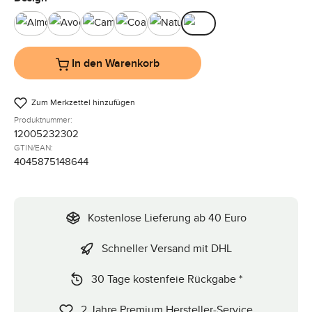
Almond
Avocado
Camel
Coal
Nature
Pine
In den Warenkorb
Zum Merkzettel hinzufügen
Produktnummer:
12005232302
GTIN/EAN:
4045875148644
Kostenlose Lieferung ab 40 Euro
Schneller Versand mit DHL
30 Tage kostenfeie Rückgabe *
2 Jahre Premium Hersteller-Service