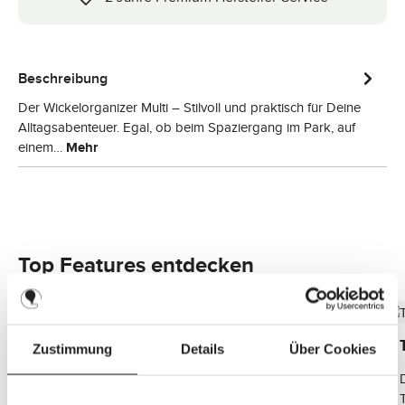
Beschreibung
Der Wickelorganizer Multi – Stilvoll und praktisch für Deine
Alltagsabenteuer. Egal, ob beim Spaziergang im Park, auf
einem…
Mehr
Top Features entdecken
Komfortabel und sicher verschlossen
Zustimmung
Details
Über Cookies
Die praktischen Magnetverschlüsse bieten schnellen
und einfachen Zugriff auf Deine wichtigsten