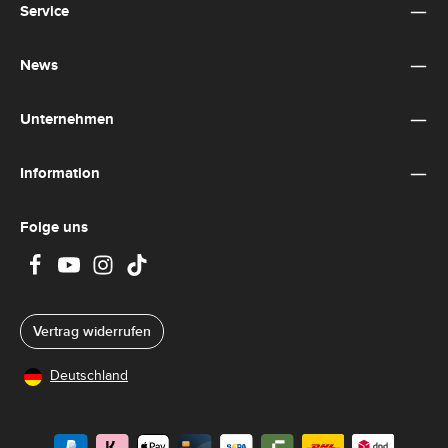
Ich habe die
Datenschutzbestimmungen
zur Kenntnis
Service
genommen und die
AGB
gelesen und bin mit ihnen
einverstanden.
*
News
Unternehmen
Information
Folge uns
Vertrag widerrufen
Deutschland