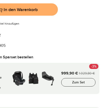
In den Warenkorb
tel hinzufügen
2
905
im Sparset bestellen
-3%
999,90 €
1.029,80 €
le
Zum Set
e