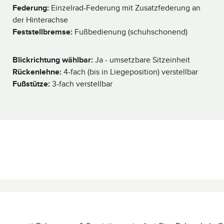
L
Federung:
Einzelrad-Federung mit Zusatzfederung an
i
e
der Hinterachse
f
e
Feststellbremse:
Fußbedienung (schuhschonend)
r
z
e
i
t
Blickrichtung wählbar:
Ja - umsetzbare Sitzeinheit
2
-
Rückenlehne:
4-fach (bis in Liegeposition) verstellbar
3
T
Fußstütze:
3-fach verstellbar
a
g
e