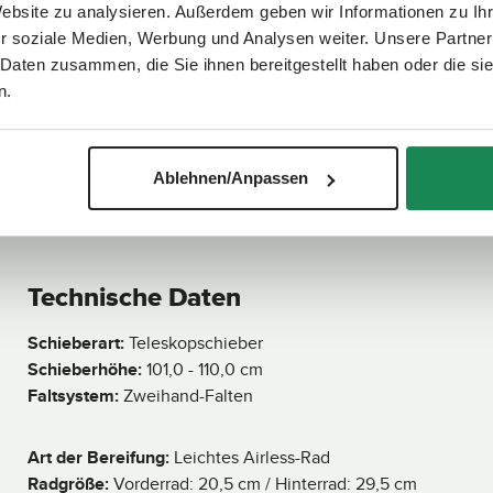
 unterwegs, im Auto und bei Befestigung der Babyschale auf d
Website zu analysieren. Außerdem geben wir Informationen zu I
r soziale Medien, Werbung und Analysen weiter. Unsere Partner
 Salsa Core auf einen Blick:
 Daten zusammen, die Sie ihnen bereitgestellt haben oder die s
ör
n.
it ab Geburt bis ca. 4 Jahre
 - Avocado
Sonnenschirm Sunny - Coal
r im All-in-One-Set
Ablehnen/Anpassen
ion für Babys mit 40-87cm Körpergröße und bis max. 13 kg
39,90 €
is:
Regulärer Preis:
V
e
anoramafenster
r
s
tt flache Liegeposition
a
n
d
Technische Daten
f
s Falten
e
r
t
Schieberart:
Teleskopschieber
i
g
Schieberhöhe:
101,0 - 110,0 cm
i
eck
n
Faltsystem:
Zweihand-Falten
9
5
T
a
g
Art der Bereifung:
Leichtes Airless-Rad
e
n
Radgröße:
Vorderrad: 20,5 cm / Hinterrad: 29,5 cm
,