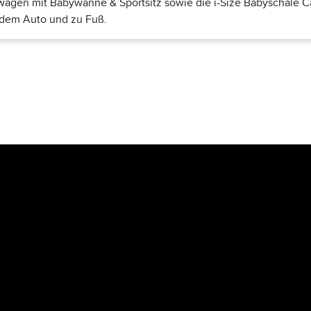
rwagen mit Babywanne & Sportsitz sowie die i-Size Babyschale Ca
t dem Auto und zu Fuß.