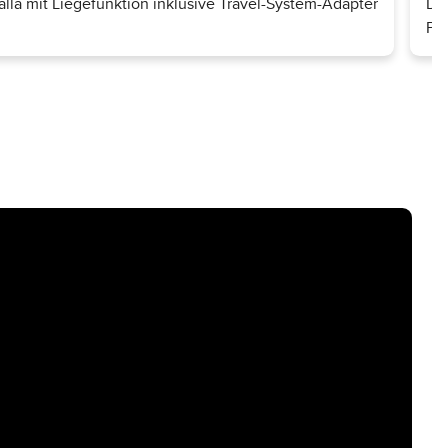
lla mit Liegefunktion inklusive Travel-System-Adapter
Di
Pan