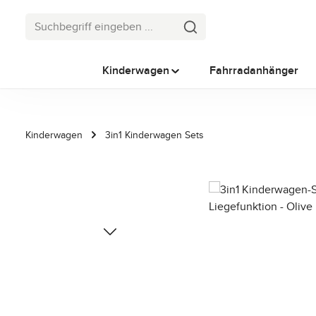
 Hauptinhalt springen
Zur Suche springen
Zur Hauptnavigation springen
Kinderwagen
Fahrradanhänger
Kinderwagen
3in1 Kinderwagen Sets
Bildergalerie überspringen