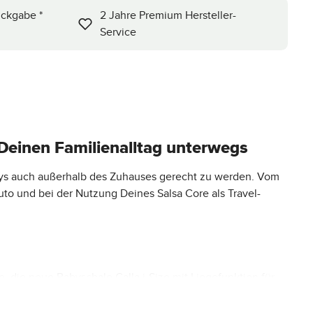
ückgabe *
2 Jahre Premium Hersteller-
Service
 Deinen Familienalltag unterwegs
bys auch außerhalb des Zuhauses gerecht zu werden. Vom
uto und bei der Nutzung Deines Salsa Core als Travel-
 die neue Babyschale Calla i-Size mit Liegefunktion für
Mobilität als Familie. Mit dem ebenfalls im Set
mte Kinderwagenzeit nutzen.