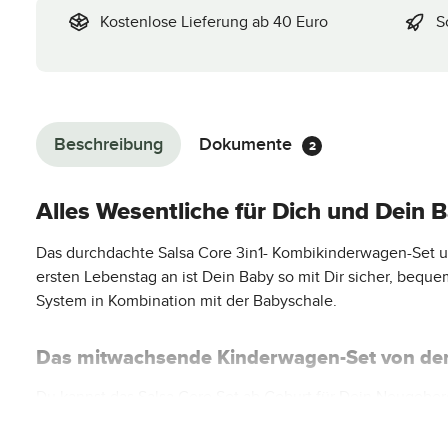
Kostenlose Lieferung ab 40 Euro
S
Beschreibung
Dokumente
2
Alles Wesentliche für Dich und Dein 
Das durchdachte Salsa Core 3in1- Kombikinderwagen-Set u
ersten Lebenstag an ist Dein Baby so mit Dir sicher, bequ
System in Kombination mit der Babyschale.
Das mitwachsende Kinderwagen-Set von der G
Du kannst das Salsa Core Set ab Geburt für Dein Neugebor
gemeinsame Autofahrten und die entsprechenden Travel-Syst
enthaltenen Sportsitz, auf den Du wechselst, wenn Dein B