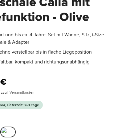
schale Calla mit
funktion - Olive
t und bis ca. 4 Jahre: Set mit Wanne, Sitz, i-Size
ale & Adapter
hne verstellbar bis in flache Liegeposition
 faltbar, kompakt und richtungsunabhängig
is:
 €
. zzgl. Versandkosten
bar, Lieferzeit: 2-3 Tage
hlen
Olive