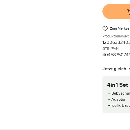
Zum Merkzet
Produktnummer:
1200633240
GTIN/EAN:
4045875074
Jetzt gleich 
4in1 Set
+ Babyscha
+ Adapter
+ Isofix Bas