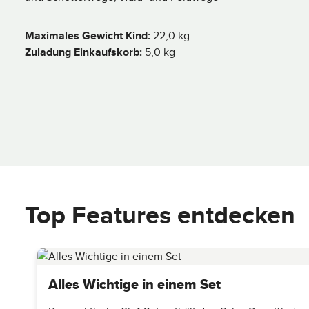
e
e
Höhenverstellbarer Schiebergriff
i
i
t
t
Von oben bedienbare Komfort-Feststellbremse
:
:
Maximales Gewicht Kind:
22,0 kg
2
2
Universal Fix Befestigungssystem für Zubehör
-
-
Zuladung Einkaufskorb:
5,0 kg
3
3
Großer Einkaufskorb für extra Stauraum unterwegs
T
T
a
a
g
g
e
e
Top Features entdecken
Alles Wichtige in einem Set