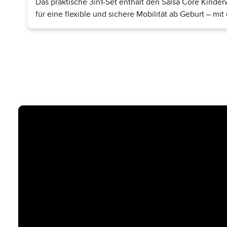
Das praktische 3in1-Set enthält den Salsa Core Kinde
für eine flexible und sichere Mobilität ab Geburt – mi