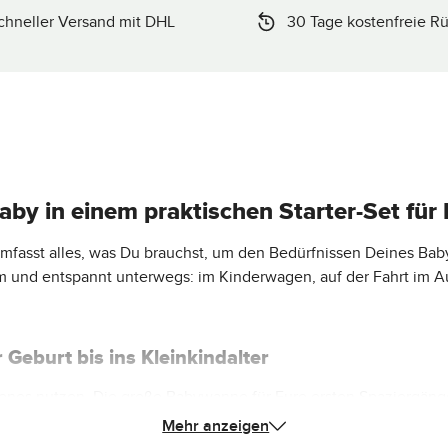
chneller Versand mit DHL
30 Tage kostenfreie R
Baby in einem praktischen Starter-Set für
mfasst alles, was Du brauchst, um den Bedürfnissen Deines Ba
em und entspannt unterwegs: im Kinderwagen, auf der Fahrt im A
eburt bis ins Kleinkindalter
enes nutzen. Die große Babywanne für Eure ersten Spaziergänge,
em Adapter bieten Dir von Anfang an eine flexible und sichere 
Mehr anzeigen
aby eigenständig sitzt, kannst Du den Salsa Core über die gesa