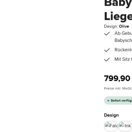
Baby
Liege
Design:
Olive
Ab Gebur
Babysch
Rückenle
Mit Sitz
Regulärer Pre
799,90
Preise inkl. MwSt
Sofort verfüg
auswä
Design
Falcon
Ink