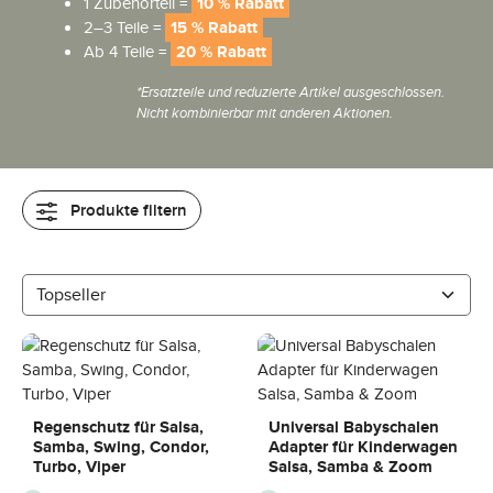
1 Zubehörteil =
10 % Rabatt
2–3 Teile =
15 % Rabatt
Ab 4 Teile =
20 % Rabatt
*Ersatzteile und reduzierte Artikel ausgeschlossen.
Nicht kombinierbar mit anderen Aktionen.
Produkte filtern
Regenschutz für Salsa,
Universal Babyschalen
Samba, Swing, Condor,
Adapter für Kinderwagen
Turbo, Viper
Salsa, Samba & Zoom