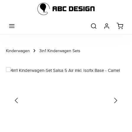
Zum Hauptinhalt springen
Kinderwagen
3in1 Kinderwagen Sets
Bildergalerie überspringen