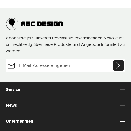
Abonniere jetzt unseren regelmäßig erscheinenden Newsletter,
um rechtzeitig über neue Produkte und Angebote informiert zu
werden.
E-Mail-Adresse*
Datenschutz
Diese Seite ist durch reCAPTCHA geschützt und es gelten die
Datenschutzrichtlinie
und
Die mit einem Stern (*) markierten Felder sind Pflichtfelder.
Nutzungsbedingungen
.
Ich habe die
Datenschutzbestimmungen
zur Kenntnis
Service
genommen und die
AGB
gelesen und bin mit ihnen
einverstanden.
*
News
Unternehmen