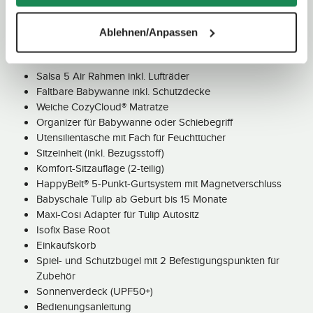
Ablehnen/Anpassen
Lieferumfang
Salsa 5 Air Rahmen inkl. Lufträder
Faltbare Babywanne inkl. Schutzdecke
Weiche CozyCloud® Matratze
Organizer für Babywanne oder Schiebegriff
Utensilientasche mit Fach für Feuchttücher
Sitzeinheit (inkl. Bezugsstoff)
Komfort-Sitzauflage (2-teilig)
HappyBelt® 5-Punkt-Gurtsystem mit Magnetverschluss
Babyschale Tulip ab Geburt bis 15 Monate
Maxi-Cosi Adapter für Tulip Autositz
Isofix Base Root
Einkaufskorb
Spiel- und Schutzbügel mit 2 Befestigungspunkten für
Zubehör
Sonnenverdeck (UPF50+)
Bedienungsanleitung