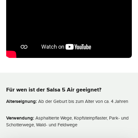
t
g
:
b
2
a
-
r
3
,
T
L
a
i
g
e
e
f
e
r
z
e
i
t
:
2
-
3
T
a
g
e
Für wen ist der Salsa 5 Air geeignet?
Alterseignung:
Ab der Geburt bis zum Alter von ca. 4 Jahren
Verwendung:
Asphaltierte Wege, Kopfsteinpflaster, Park- und
Schotterwege, Wald- und Feldwege