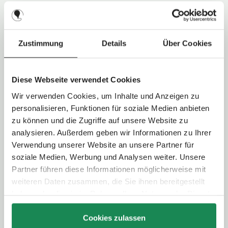
Maximales Gewicht Kind:
22,0 kg
Zuladung Einkaufskorb:
5,0 kg
Zustimmung
Details
Über Cookies
Technische Daten
Schieberart:
Teleskopschieber
Diese Webseite verwendet Cookies
Schieberhöhe:
98,0 - 107,5 cm
Faltsystem:
Zweihand-Falten
Wir verwenden Cookies, um Inhalte und Anzeigen zu
personalisieren, Funktionen für soziale Medien anbieten
zu können und die Zugriffe auf unsere Website zu
Art der Bereifung:
Luftrad
analysieren. Außerdem geben wir Informationen zu Ihrer
Radgröße:
Vorderrad: 24,5 cm / Hinterrad: 27,5 cm
Verwendung unserer Website an unsere Partner für
Federung:
Einzelrad-Federung mit Zusatzfederung an der
Hinterachse
soziale Medien, Werbung und Analysen weiter. Unsere
Feststellbremse:
Fußbedienung
Partner führen diese Informationen möglicherweise mit
weiteren Daten zusammen, die Sie ihnen bereitgestellt
haben oder die sie im Rahmen Ihrer Nutzung der Dienste
Blickrichtung wählbar:
Ja - umsetzbare Sitzeinheit
gesammelt haben.
Rückenlehne:
4-fach (bis in Liegeposition) verstellbar
Fußstütze:
3-fach verstellbar
Cookies zulassen