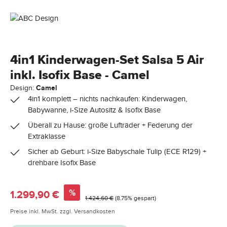
4in1 Kinderwagen-Set Salsa 5 Air
inkl. Isofix Base - Camel
Design:
Camel
4in1 komplett – nichts nachkaufen: Kinderwagen,
Babywanne, i-Size Autositz & Isofix Base
Überall zu Hause: große Lufträder + Federung der
Extraklasse
Sicher ab Geburt: i-Size Babyschale Tulip (ECE R129) +
drehbare Isofix Base
Verkaufspreis:
%
1.299,90 €
Regulärer Preis:
1.424,60 €
(8.75% gespart)
Preise inkl. MwSt. zzgl. Versandkosten