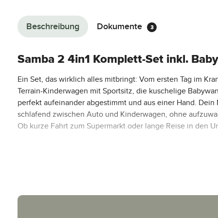
Beschreibung
Dokumente
3
Samba 2 4in1 Komplett-Set inkl. Babysc
Ein Set, das wirklich alles mitbringt: Vom ersten Tag im 
Terrain-Kinderwagen mit Sportsitz, die kuschelige Babywan
perfekt aufeinander abgestimmt und aus einer Hand. Dein N
schlafend zwischen Auto und Kinderwagen, ohne aufzuwache
Ob kurze Fahrt zum Supermarkt oder lange Reise in den Urlau
Deine Vorteile auf einen Blick:
Echtes 4in1-Komplett-Set:
Kinderwagen + Babywanne + 
Ab Geburt startklar:
Babywanne mit CozyCloud®-Matrat
Sicher im Auto:
i-Size Babyschale Tulip (ECE R129) mi
Nahtloser Wechsel:
schlafendes Baby vom Auto aufs 