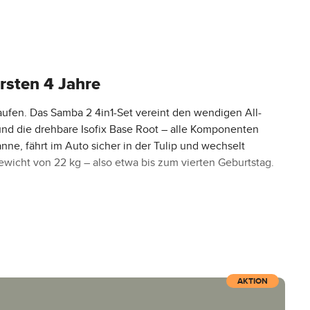
ersten 4 Jahre
kaufen. Das Samba 2 4in1-Set vereint den wendigen All-
 und die drehbare Isofix Base Root – alle Komponenten
e, fährt im Auto sicher in der Tulip und wechselt
icht von 22 kg – also etwa bis zum vierten Geburtstag.
 abgestimmt, nichts nachkaufen.
AKTION
Adapter sind inklusive.