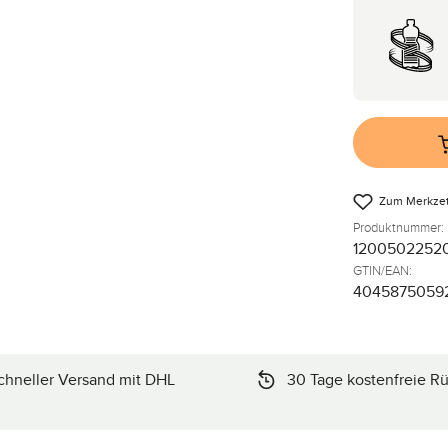
Zum Merkzet
Produktnummer:
1200502252
GTIN/EAN:
4045875059
chneller Versand mit DHL
30 Tage kostenfreie R