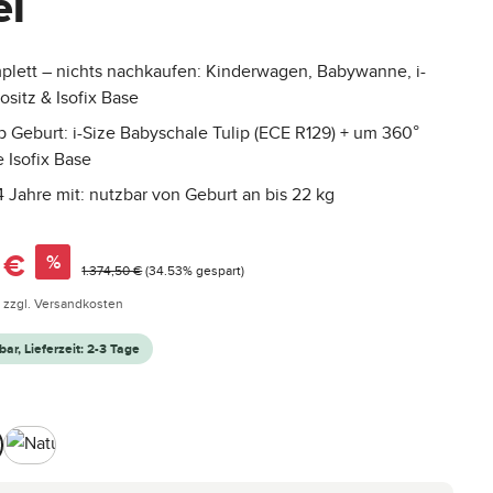
l
plett – nichts nachkaufen: Kinderwagen, Babywanne, i-
ositz & Isofix Base
b Geburt: i-Size Babyschale Tulip (ECE R129) + um 360°
 Isofix Base
 Jahre mit: nutzbar von Geburt an bis 22 kg
:
 €
%
Regulärer Preis:
1.374,50 €
(34.53% gespart)
. zzgl. Versandkosten
bar, Lieferzeit: 2-3 Tage
hlen
mel
Nature