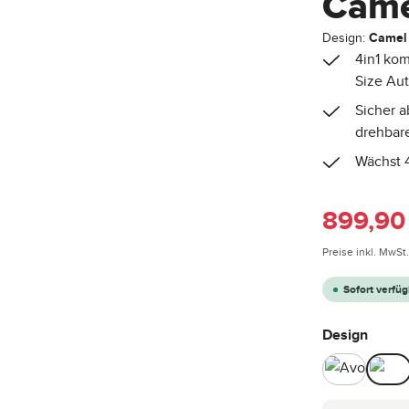
Came
Design:
Camel
4in1 kom
Size Aut
Sicher a
drehbare
Wächst 4
Verkaufspreis
899,90
Preise inkl. MwSt
Sofort verfüg
auswä
Design
Avocado
Ca