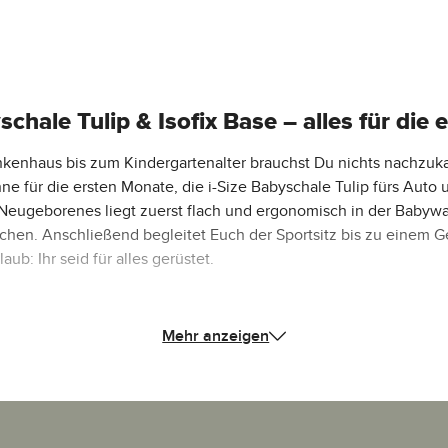
hale Tulip & Isofix Base – alles für die 
Krankenhaus bis zum Kindergartenalter brauchst Du nichts nachzu
ne für die ersten Monate, die i-Size Babyschale Tulip fürs Auto
eugeborenes liegt zuerst flach und ergonomisch in der Babywann
n. Anschließend begleitet Euch der Sportsitz bis zu einem Gew
b: Ihr seid für alles gerüstet.
Mehr anzeigen
i-Size Babyschale Tulip + Isofix Base Root – alles aufeinander
ze für flaches, gesundes Liegen ab dem ersten Tag.
t um 360° drehbarer Isofix Base Root – die passenden Maxi-Cosi 
Gestell umsetzen, ohne es zu wecken.