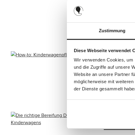
Tipps f
Die Tage werde
und auch wir b
Zustimmung
Baby kann eine
20.11.2023
Al
Diese Webseite verwendet 
Wie reinige
Wir verwenden Cookies, um I
How-to:
und die Zugriffe auf unsere 
Website an unsere Partner fü
Damit Dein ABC
möglicherweise mit weiteren
solltest Du ih
der Dienste gesammelt habe
Deinen Kinderw
02.08.2021
Al
Welcher Rei
Die ric