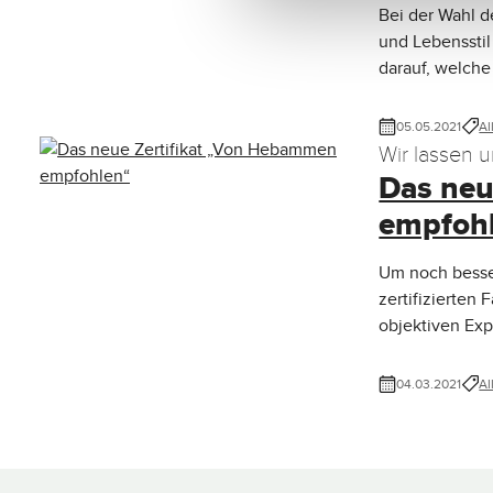
Bei der Wahl 
und Lebensstil
darauf, welch
05.05.2021
Al
Wir lassen 
Das neu
empfoh
Um noch besser
zertifizierten
objektiven Ex
04.03.2021
Al