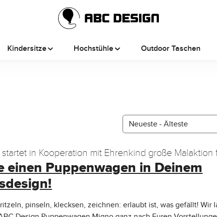
Kindersitze
Hochstühle
Outdoor Taschen
tartet in Kooperation mit Ehrenkind große Malaktion 
e einen Puppenwagen in Deinem
erlost 3x einen Migno der aktuellen Kollektion
gsdesign!
ritzeln, pinseln, klecksen, zeichnen: erlaubt ist, was gefällt! Wir 
 ABC Design Puppenwagen Migno ganz nach Euren Vorstellunge