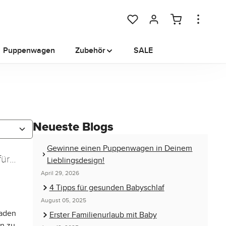
Du hast 0 Produkte auf dem M
Puppenwagen
Zubehör
SALE
Neueste Blogs
Gewinne einen Puppenwagen in Deinem
für
Lieblingsdesign!
April 29, 2026
4 Tipps für gesunden Babyschlaf
August 05, 2025
laden
Erster Familienurlaub mit Baby
n zu