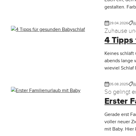
gestalten. Far
29.04.2026
A
Zuhause un
4 Tipps
Matratze
Keines schläft
abends lange 
wieviel Schlaf 
05.08.2025
A
So gelingt 
Erster 
Gerade erst Fa
voller neuer Z
mit Baby. Hie