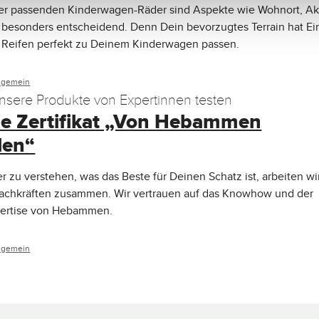
der passenden Kinderwagen-Räder sind Aspekte wie Wohnort, Akt
 besonders entscheidend. Denn Dein bevorzugtes Terrain hat Ei
e Reifen perfekt zu Deinem Kinderwagen passen.
lgemein
unsere Produkte von Expertinnen testen
e Zertifikat „Von Hebammen
len“
 zu verstehen, was das Beste für Deinen Schatz ist, arbeiten wi
 Fachkräften zusammen. Wir vertrauen auf das Knowhow und der
pertise von Hebammen.
lgemein