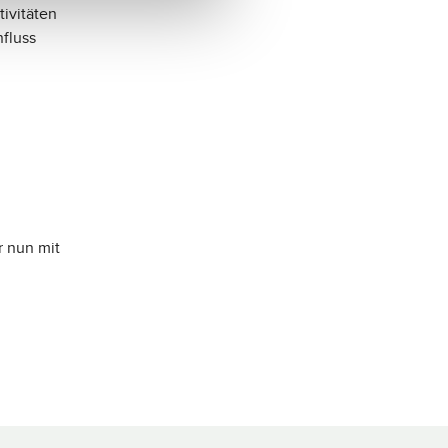
ivitäten
nfluss
r nun mit