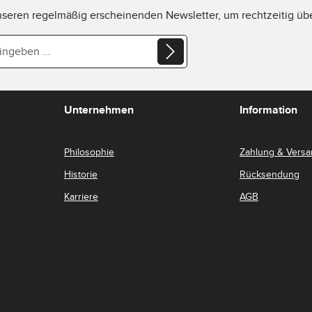
nseren regelmäßig erscheinenden Newsletter, um rechtzeitig ü
eschützt und es gelten die
Datenschutzrichtlinie
und
markierten Felder sind Pflichtfelder.
chutzbestimmungen
zur Kenntnis
Unternehmen
Information
AGB
gelesen und bin mit ihnen
Philosophie
Zahlung & Vers
Historie
Rücksendung
Karriere
AGB