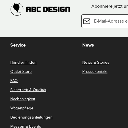
Abonniere jetzt u
E-Mail-Adresse*
Datenschutz
Diese Seite ist durch reCAPTCHA g
Die mit einem Stern (*) 
Nutzungsbedingungen
.
Ich habe die
Datens
Service
News
genommen und die
einverstanden.
*
Händler finden
News & Stories
Outlet Store
Pressekontakt
FAQ
Sicherheit & Qualität
Nachhaltigkeit
Wagenpflege
Bedienungsanleitungen
Messen & Events