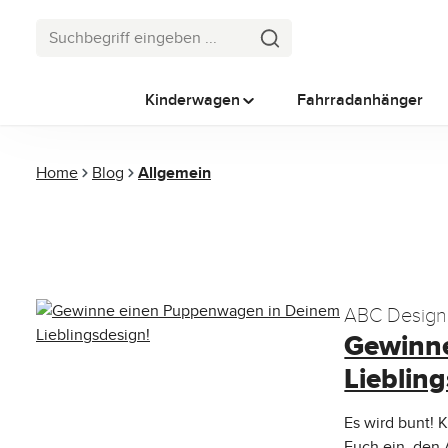
 Hauptinhalt springen
Zur Suche springen
Zur Hauptnavigation springen
Kinderwagen
Fahrradanhänger
Home
Blog
Allgemein
ABC Design s
Gewinn
Kinder und v
Lieblin
Es wird bunt! K
Euch ein, den