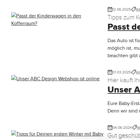
12.06.2025
Al
Tipps zum K
Passt d
Das Auto ist f
möglich ist, m
beachten gibt 
31.03.2025
Al
Hier kauft 
Unser A
direkt über 
Eure Baby-Erst
Denn wir sind
04.06.2024
A
Gut geschütz