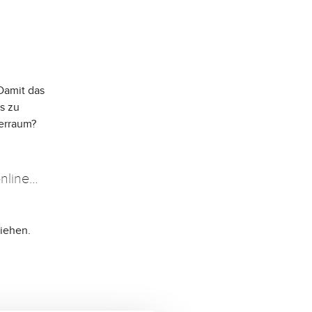
 Damit das
s zu
ferraum?
nline
ziehen.