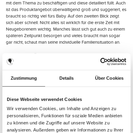
mit dem Thema zu beschäftigen und diese detailliert füllt. Auch
ist das Produktangebot überwältigend groß und suggeriert, es
braucht so richtig viel fürs Baby. Auf den zweiten Blick zeigt
sich aber schnell. Nicht alles ist wirklich für die erste Zeit mit
Neugeborenem wichtig. Manches lässt sich gut auch zu einem
späteren Zeitpunkt besorgen und vieles braucht man sogar
gar nicht, schaut man seine individuelle Familiensituation an.
Damit Du den Überblick behältst und Dir die
Kaufentscheidungen leichter fallen, haben wir eine Checkliste
für die Erstausstattung erstellt, die sich auf die Dinge
konzentriert, die zu Beginn wirklich wichtig und hilfreich sind.
Zustimmung
Details
Über Cookies
Checkliste anzeigen
Diese Webseite verwendet Cookies
Deine erste, ausführliche Liste solltest Du aber dennoch nicht
Wir verwenden Cookies, um Inhalte und Anzeigen zu
aus den Augen verlieren. Denn vieles, was draufsteht, brauchst
personalisieren, Funktionen für soziale Medien anbieten
Du unter Umständen später. Du kannst sie nutzen, um den ein
zu können und die Zugriffe auf unsere Website zu
oder anderen Einkauf bereits zu planen oder einfach, um
analysieren. Außerdem geben wir Informationen zu Ihrer