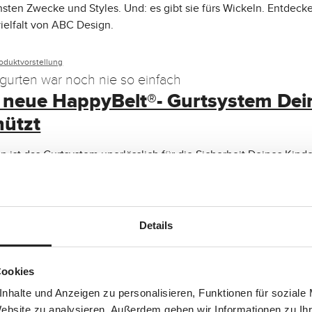
hsten Zwecke und Styles. Und: es gibt sie fürs Wickeln. Entdecke
ielfalt von ABC Design.
oduktvorstellung
gurten war noch nie so einfach
 neue HappyBelt®- Gurtsystem Dei
hützt
 ist das Gurtsystem unerlässlich für die Sicherheit Deines Kinde
yBelt® ein 5-Punkt-Gurtsystem entwickelt, das sicheres Angurt
Handling-Komfort verbindet und so Ruhe in jede Anschnallsituat
Details
oduktvorstellung
m Auto für Dein Kind
Cookies
tige Kindersitz für jedes Alter
nhalte und Anzeigen zu personalisieren, Funktionen für soziale
 i-Size, von Babyschalen und Reboardern: wir erklären, auf was D
Website zu analysieren. Außerdem geben wir Informationen zu I