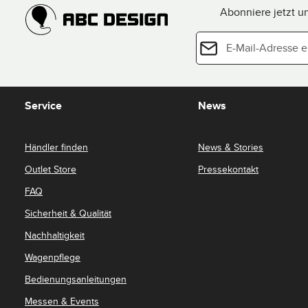
Abonniere jetzt u
E-Mail-Adresse*
Datenschutz
Diese Seite ist durch reCAPTCHA g
Die mit einem Stern (*) 
Nutzungsbedingungen
.
Ich habe die
Datens
Service
News
genommen und die
einverstanden.
*
Händler finden
News & Stories
Outlet Store
Pressekontakt
FAQ
Sicherheit & Qualität
Nachhaltigkeit
Wagenpflege
Bedienungsanleitungen
Messen & Events