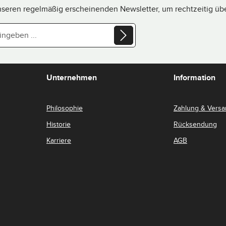
nseren regelmäßig erscheinenden Newsletter, um rechtzeitig ü
eschützt und es gelten die
Datenschutzrichtlinie
und
markierten Felder sind Pflichtfelder.
chutzbestimmungen
zur Kenntnis
Unternehmen
Information
AGB
gelesen und bin mit ihnen
Philosophie
Zahlung & Vers
Historie
Rücksendung
Karriere
AGB