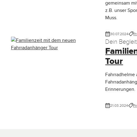
gemeinsam mit 
z.B. unser Spo
Muss.
30.07.2024
Pr
Dein Begleit
Familie
Tour
Fahrradhelme a
Fahrradanhänge
Erinnerungen.
21.03.2024
Pr