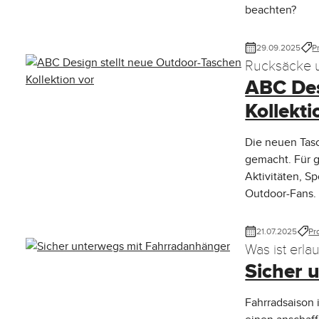
beachten?
29.09.2025
P
Rucksäcke u
ABC Des
Kollekti
Die neuen Tas
gemacht. Für g
Aktivitäten, S
Outdoor-Fans.
21.07.2025
Pr
Was ist erla
Sicher 
Fahrspaß?
Fahrradsaison 