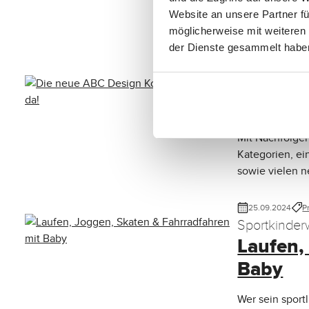
Kauf und bei d
Website an unsere Partner fü
die unterschie
möglicherweise mit weiteren
der Dienste gesammelt habe
18.11.2024
Pro
Alle Neuheit
Die neu
Mit Nachfolge
Kategorien, ei
sowie vielen n
25.09.2024
P
Sportkinder
Laufen,
Baby
Wer sein sport