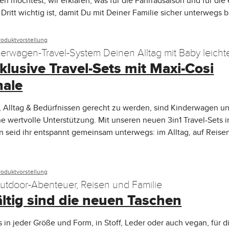
en möchtest, wir erklären, was für die Fahrradsaison und für die 
Dritt wichtig ist, damit Du mit Deiner Familie sicher unterwegs bi
roduktvorstellung
derwagen-Travel-System Deinen Alltag mit Baby leicht
klusive Travel-Sets mit Maxi-Cosi
ale
 Alltag & Bedürfnissen gerecht zu werden, sind Kinderwagen u
e wertvolle Unterstützung. Mit unseren neuen 3in1 Travel-Sets 
n seid ihr entspannt gemeinsam unterwegs: im Alltag, auf Reise
roduktvorstellung
Outdoor-Abenteuer, Reisen und Familie
ältig sind die neuen Taschen
s in jeder Größe und Form, in Stoff, Leder oder auch vegan, für d