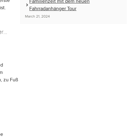
erste
Familienzeit mit dem neuen
st.
Fahrradanhänger Tour
March 21, 2024
er
nd
im
n, zu Fuß
ie