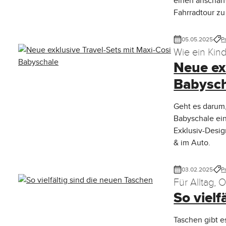
einen anschaff
Fahrradtour zu 
05.05.2025
P
Wie ein Kin
Neue ex
macht
Babysch
Geht es darum,
Babyschale ein
Exklusiv-Desig
& im Auto.
03.02.2025
P
Für Alltag, 
So vielf
Taschen gibt e