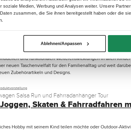
er Anwendung eines Autositzes für Dein Kind achten solltest, g
r soziale Medien, Werbung und Analysen weiter. Unsere Partner
dlichen Kindersitzkategorien ein und sprechen über aktuelle No
 Daten zusammen, die Sie ihnen bereitgestellt haben oder die s
n.
duktvorstellung
en gibt’s hier für Dich im Überblick
e ABC Design Kollektion 2025 ist d
Ablehnen/Anpassen
rmodellen und funktionalen Weiterentwicklungen in allen Kinde
ner neuen Taschenvielfalt für den Familienalltag und weit darübe
euen Zubehörartikeln und Designs.
roduktvorstellung
wagen Salsa Run und Fahrradanhänger Tour
 Joggen, Skaten & Fahrradfahren m
liches Hobby mit seinem Kind teilen möchte oder Outdoor-Aktivi