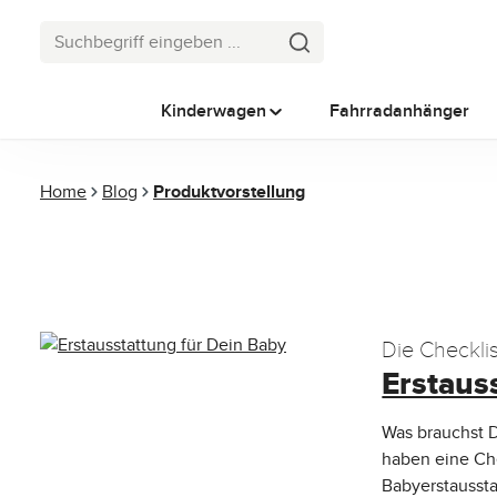
 Hauptinhalt springen
Zur Suche springen
Zur Hauptnavigation springen
Kinderwagen
Fahrradanhänger
Home
Blog
Produktvorstellung
Die Checklis
Erstaus
Was brauchst D
haben eine Che
Babyerstaussta