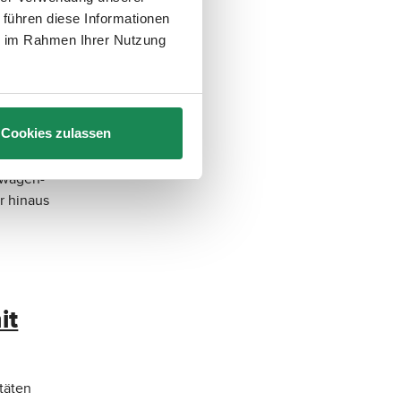
ehen auf
 führen diese Informationen
rmen.
ie im Rahmen Ihrer Nutzung
a!
Cookies zulassen
rwagen-
r hinaus
it
täten