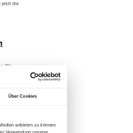
 jetzt die
n
s. Wir
en mit
ion
Über Cookies
 Medien anbieten zu können
u beim
hrer Verwendung unserer