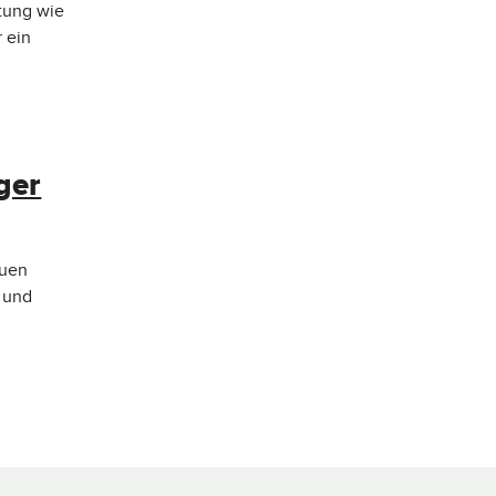
ttung wie
 ein
ger
euen
 und