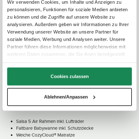
Schieberhöhe:
98,0 - 107,5 cm
Wir verwenden Cookies, um Inhalte und Anzeigen zu
Faltsystem:
Zweihand-Falten
personalisieren, Funktionen für soziale Medien anbieten
zu können und die Zugriffe auf unsere Website zu
Art der Bereifung:
Luftrad
analysieren. Außerdem geben wir Informationen zu Ihrer
Radgröße:
Vorderrad: 24,5 cm / Hinterrad: 27,5 cm
Verwendung unserer Website an unsere Partner für
Federung:
Einzelrad-Federung mit Zusatzfederung an der
soziale Medien, Werbung und Analysen weiter. Unsere
Hinterachse
Partner führen diese Informationen möglicherweise mit
Feststellbremse:
Fußbedienung
weiteren Daten zusammen, die Sie ihnen bereitgestellt
haben oder die sie im Rahmen Ihrer Nutzung der Dienste
Blickrichtung wählbar:
Ja - umsetzbare Sitzeinheit
gesammelt haben.
Rückenlehne:
4-fach (bis in Liegeposition) verstellbar
Cookies zulassen
Fußstütze:
3-fach verstellbar
Ablehnen/Anpassen
Lieferumfang
Salsa 5 Air Rahmen inkl. Lufträder
Faltbare Babywanne inkl. Schutzdecke
Weiche CozyCloud® Matratze