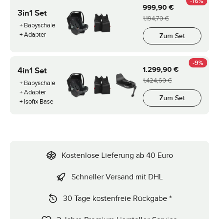
-16%
999,90 €
3in1 Set
1.194,70 €
+ Babyschale
+ Adapter
Zum Set
-9%
1.299,90 €
4in1 Set
1.424,60 €
+ Babyschale
+ Adapter
Zum Set
+ Isofix Base
Kostenlose Lieferung ab 40 Euro
Schneller Versand mit DHL
30 Tage kostenfreie Rückgabe *