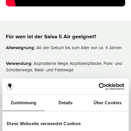
i
t
:
2
-
3
T
a
g
e
Für wen ist der Salsa 5 Air geeignet?
Alterseignung:
Ab der Geburt bis zum Alter von ca. 4 Jahren
Verwendung:
Asphaltierte Wege, Kopfsteinpflaster, Park- und
Schotterwege, Wald- und Feldwege
Maximales Gewicht Kind:
22,0 kg
Zuladung Einkaufskorb:
5,0 kg
Zustimmung
Details
Über Cookies
Technische Daten
Diese Webseite verwendet Cookies
Schieberart:
Teleskopschieber