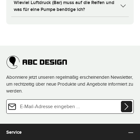
Wieviel Luftdruck (Bar) muss auf die Reifen und
was für eine Pumpe benötige ich?
Abonniere jetzt unseren regelmäßig erscheinenden Newsletter,
um rechtzeitig über neue Produkte und Angebote informiert zu
werden.
E-Mail-Adresse*
Datenschutz
Diese Seite ist durch reCAPTCHA geschützt und es gelten die
Datenschutzrichtlinie
und
Die mit einem Stern (*) markierten Felder sind Pflichtfelder.
Nutzungsbedingungen
.
Ich habe die
Datenschutzbestimmungen
zur Kenntnis
Service
genommen und die
AGB
gelesen und bin mit ihnen