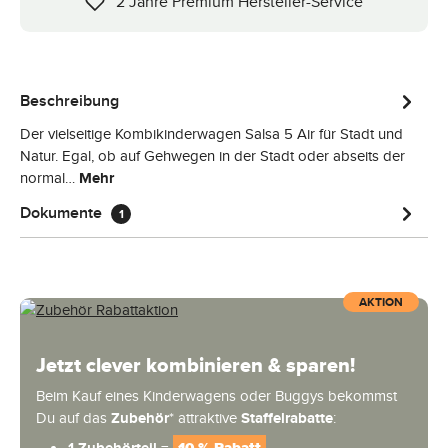
2 Jahre Premium Hersteller-Service
Beschreibung
Der vielseitige Kombikinderwagen Salsa 5 Air für Stadt und
Natur. Egal, ob auf Gehwegen in der Stadt oder abseits der
normal…
Mehr
Dokumente
1
AKTION
Jetzt clever kombinieren & sparen!
Beim Kauf eines Kinderwagens oder Buggys bekommst
Du auf das
Zubehör
* attraktive
Staffelrabatte
: