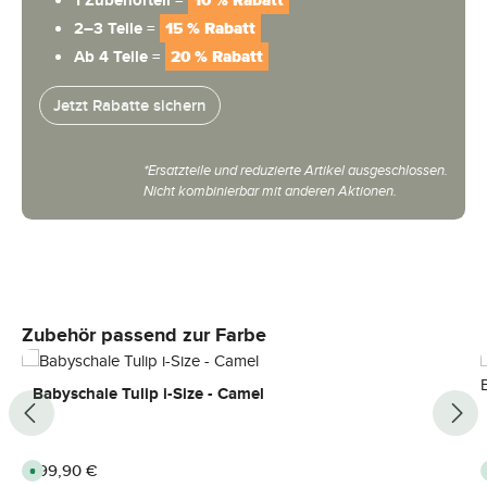
1 Zubehörteil =
10 % Rabatt
2–3 Teile =
15 % Rabatt
Ab 4 Teile =
20 % Rabatt
Jetzt Rabatte sichern
*Ersatzteile und reduzierte Artikel ausgeschlossen.
Nicht kombinierbar mit anderen Aktionen.
Produktgalerie überspringen
Zubehör passend zur Farbe
Babyschale Tulip i-Size - Camel
Regulärer Preis:
199,90 €
S
o