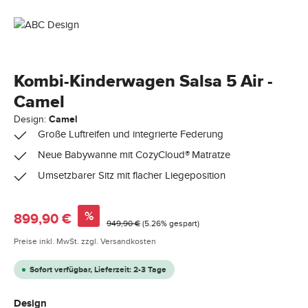
Kombi-Kinderwagen Salsa 5 Air -
Camel
Design:
Camel
Große Luftreifen und integrierte Federung
Neue Babywanne mit CozyCloud® Matratze
Umsetzbarer Sitz mit flacher Liegeposition
Verkaufspreis:
%
899,90 €
Regulärer Preis:
949,90 €
(5.26% gespart)
Preise inkl. MwSt. zzgl. Versandkosten
Sofort verfügbar, Lieferzeit: 2-3 Tage
auswählen
Design