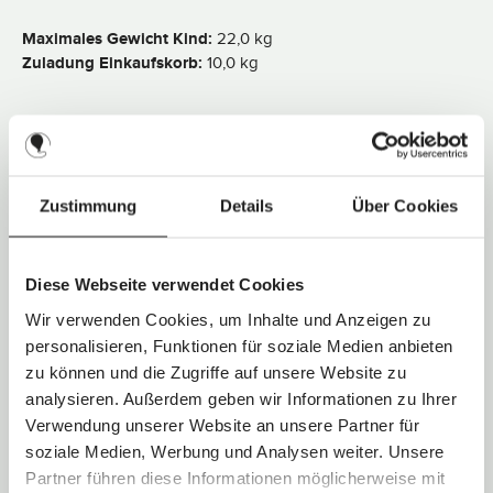
e
i
Maximales Gewicht Kind:
22,0 kg
t
:
Zuladung Einkaufskorb:
10,0 kg
2
-
3
T
a
g
Technische Daten
e
Schieberart:
Fester Schieber
Zustimmung
Details
Über Cookies
Schieberhöhe:
106,5 cm (nicht verstellbar)
Faltsystem:
Einhand-Falten
Diese Webseite verwendet Cookies
Art der Bereifung:
Elastic Rubber Wheel
Radgröße:
Vorderrad: 15,0 cm / Hinterrad: 17,0 cm
Wir verwenden Cookies, um Inhalte und Anzeigen zu
Federung:
Einzelrad-Federung
personalisieren, Funktionen für soziale Medien anbieten
Feststellbremse:
Fußbedienung (schuhschonend)
zu können und die Zugriffe auf unsere Website zu
analysieren. Außerdem geben wir Informationen zu Ihrer
Blickrichtung wählbar:
Nein
Verwendung unserer Website an unsere Partner für
Rückenlehne:
Stufenlos verstellbar
soziale Medien, Werbung und Analysen weiter. Unsere
Fußstütze:
2-fach verstellbar
Partner führen diese Informationen möglicherweise mit