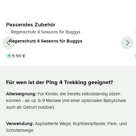
o
f
o
r
t
v
e
Produktgalerie überspringen
Passendes Zubehör
r
f
ü
g
Regenschutz 4 Seasons für Buggys
b
a
r
,
Regulärer Preis:
49,90 €
L
S
i
o
e
f
f
o
e
r
r
t
z
v
Für wen ist der Ping 4 Trekking geeignet?
e
e
i
r
t
f
:
ü
Alterseignung:
Für Kinder, die bereits selbstständig sitzen
2
g
-
b
können - ab ca. 6-9 Monate (mit einer optionalen Babyschale
3
a
T
auch ab Geburt nutzbar).
r
a
,
g
L
e
i
e
Verwendung:
Asphaltierte Wege, Kopfsteinpflaster, Park- und
f
e
Schotterwege
r
z